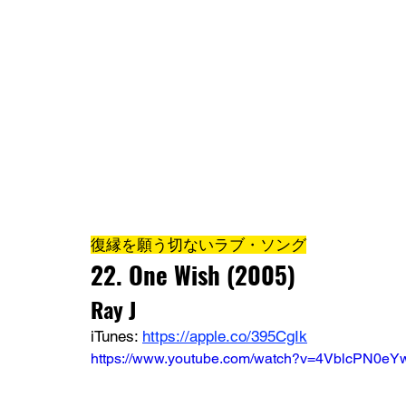
復縁を願う切ないラブ・ソング
22. 
One Wish
 (2005)
Ray J
iTunes: 
https://apple.co/395CgIk
https://www.youtube.com/watch?v=4VblcPN0eYw