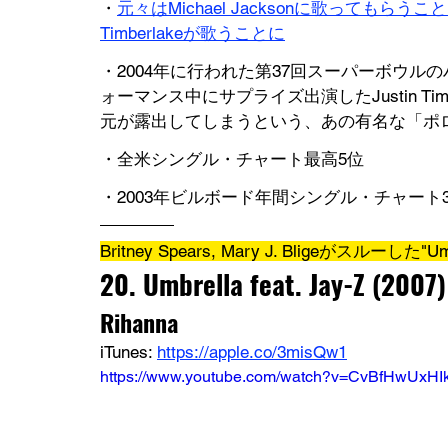
・
元々はMichael Jacksonに歌ってもら
Timberlakeが歌うことに
・2004年に行われた第37回スーパーボウルのハ
ォーマンス中にサプライズ出演したJustin Timb
元が露出してしまうという、あの有名な「ポ
・全米シングル・チャート最高5位
・2003年ビルボード年間シングル・チャート3
Britney Spears, Mary J. Bligeがスルーした"Umb
20. 
Umbrella feat. Jay-Z
 (2007)
Rihanna
iTunes: 
https://apple.co/3misQw1
https://www.youtube.com/watch?v=CvBfHwUxHI