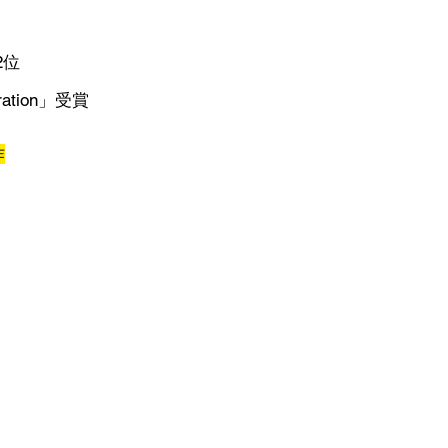
2位
ration」受賞
作