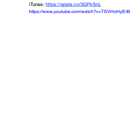
iTunes: 
https://apple.co/3GPkSnL
https://www.youtube.com/watch?v=TSVHoHyEr