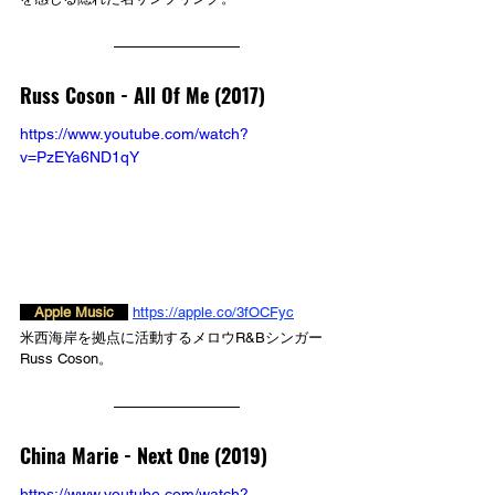
Russ Coson - 
All Of Me (2017)
https://www.youtube.com/watch?
v=PzEYa6ND1qY
　Apple Music　
https://apple.co/3fOCFyc
米西海岸を拠点に活動するメロウR&Bシンガー
Russ Coson。
China Marie - 
Next One (2019)
https://www.youtube.com/watch?