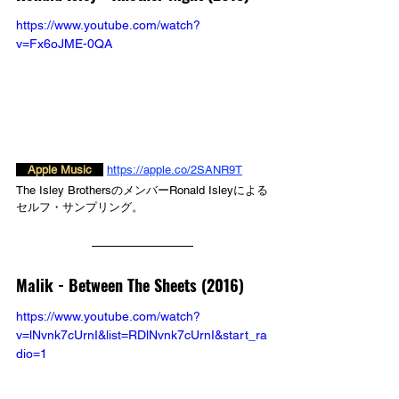
https://www.youtube.com/watch?
v=Fx6oJME-0QA
　Apple Music　
https://apple.co/2SANR9T
The Isley BrothersのメンバーRonald Isleyによる
セルフ・サンプリング。
Malik - 
Between The Sheets (2016)
https://www.youtube.com/watch?
v=lNvnk7cUrnI&list=RDlNvnk7cUrnI&start_ra
dio=1