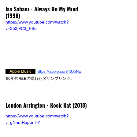
Isa Sabani - Always On My Mind 
(1998)
https://www.youtube.com/watch?
v=353j9C3_FSo
　Apple Music　
https://apple.co/34tUpNw
'90年代R&Bの隠れた名サンプリング。
London Arrington - Kook Kat (2018)
https://www.youtube.com/watch?
v=gNnmRaponFY