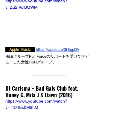
https://www.youtube.com/watch?
v=Zu2IVolBQWM
　Apple Music　
https://apple.co/3fSgpDA
R&BグループFull Forceのサポートを受けてデビ
ューした女性R&Bグループ。
DJ Carisma - 
Bad Gals Club feat. 
Honey C, Mila J & Dawn (2016)
https://www.youtube.com/watch?
v=TfD4Es0M9hM