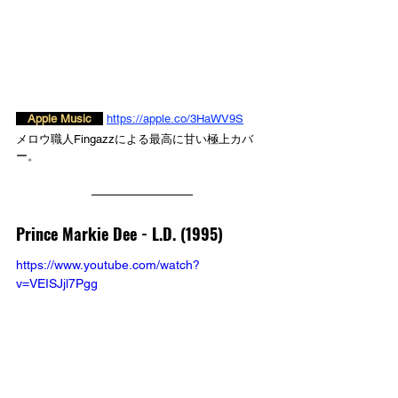
　Apple Music　
https://apple.co/3HaWV9S
メロウ職人Fingazzによる最高に甘い極上カバ
ー。
Prince Markie Dee - 
L.D. (1995)
https://www.youtube.com/watch?
v=VEISJjl7Pgg