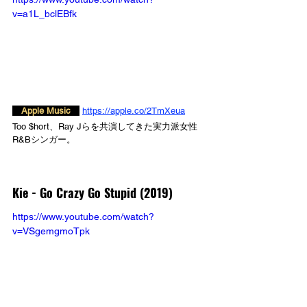
v=a1L_bclEBfk
　Apple Music　
https://apple.co/2TmXeua
Too $hort、Ray Jらを共演してきた実力派女性
R&Bシンガー。
Kie - 
Go Crazy Go Stupid (2019)
https://www.youtube.com/watch?
v=VSgemgmoTpk