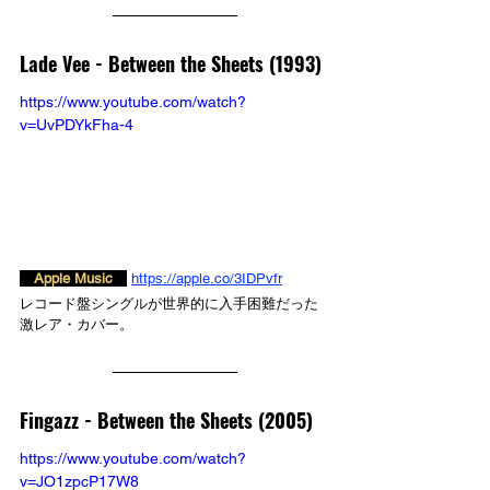
Lade Vee - 
Between the Sheets (1993)
https://www.youtube.com/watch?
v=UvPDYkFha-4
　Apple Music　
https://apple.co/3IDPvfr
レコード盤シングルが世界的に入手困難だった
激レア・カバー。
Fingazz - 
Between the Sheets (2005)
https://www.youtube.com/watch?
v=JO1zpcP17W8