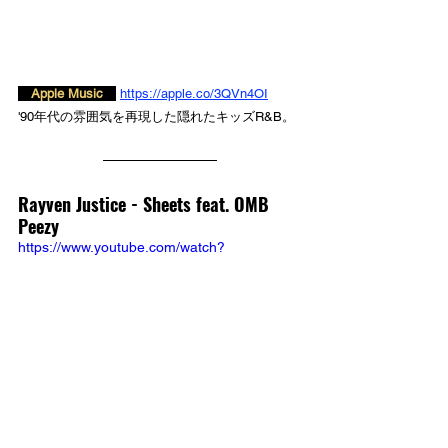
　Apple Music　
https://apple.co/3QVn4OI
'90年代の雰囲気を再現した隠れたキッズR&B。
Rayven Justice - Sheets feat. OMB 
Peezy
https://www.youtube.com/watch?
v=_xbgB_tbhCc
　Apple Music　
https://apple.co/3XSZUNd
Eric Bellinger、Keyshia Coleらと共演してきたベ