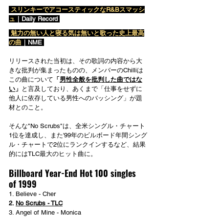
 スリンキーでアコースティックなR&Bスマッシ
ュ
｜Daily Record 
 魅力の無い人と寝る気は無いと歌った史上最高
の曲
｜NME 
リリースされた当初は、その歌詞の内容から大
きな批判が集まったものの、メンバーのChilliは
この曲について
「
男性全般を批判した曲ではな
い
」
と言及しており、あくまで「仕事をせずに
他人に依存している男性へのバッシング」が題
材とのこと。
そんな"No Scrubs"は、全米シングル・チャート
1位を達成し、また'99年のビルボード年間シング
ル・チャートで2位にランクインするなど、結果
的にはTLC最大のヒット曲に。
Billboard Year-End Hot 100 singles 
of 1999
1. Believe - Cher
2. 
No Scrubs - TLC
3. Angel of Mine - Monica