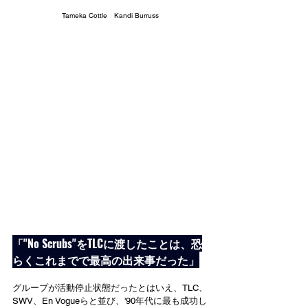
Tameka Cottle　Kandi Burruss
「"No Scrubs"をTLCに渡したことは、恐
らくこれまでで最高の出来事だった」
グループが活動停止状態だったとはいえ、TLC、
SWV、En Vogueらと並び、'90年代に最も成功し