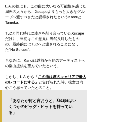
L.A.の他にも、この曲に大いなる可能性を感じた
周囲の人々から、Xscapeよりもっと大きなグル
ープへ渡すべきだと説得されたというKandiと
Tameka。
TLCと同じ時代に凌ぎを削り合っていたXscape
だけに、当初はこの意見に当然反対したもの
の、最終的にはTLCへと渡されることになっ
た"No Scrubs"。
ちなみに、Kandiは以前から他のアーティストへ
の楽曲提供を望んでいたという。
しかし、L.A.から
「
この曲は君のキャリアで最大
のレコードにする
」
と告げられた時、彼女は内
心こう思っていたとのこと。
「あなたが何と言おうと、Xscapeはい
くつかのビッグ・ヒットを持ってい
る」