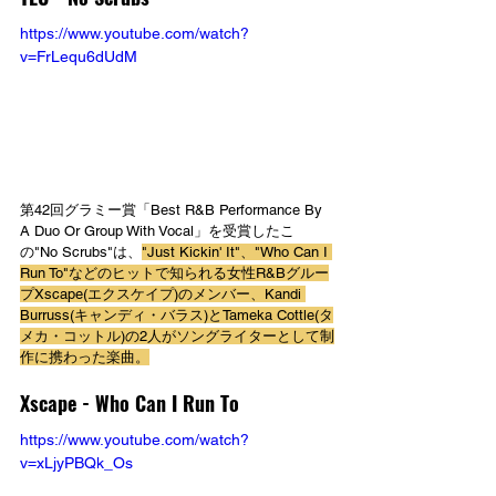
https://www.youtube.com/watch?
v=FrLequ6dUdM
第42回グラミー賞「Best R&B Performance By 
A Duo Or Group With Vocal」を受賞したこ
の"No Scrubs"は、
"Just Kickin' It"、"Who Can I 
Run To"などのヒットで知られる女性R&Bグルー
プXscape(エクスケイプ)のメンバー、Kandi 
Burruss(キャンディ・バラス)とTameka Cottle(タ
メカ・コットル)の2人がソングライターとして制
作に携わった楽曲。
Xscape - Who Can I Run To
https://www.youtube.com/watch?
v=xLjyPBQk_Os