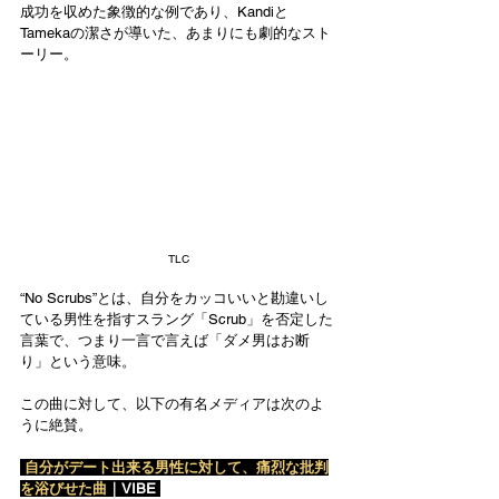
成功を収めた象徴的な例であり、Kandiと
Tamekaの潔さが導いた、あまりにも劇的なスト
ーリー。
TLC
“No Scrubs”とは、自分をカッコいいと勘違いし
ている男性を指すスラング「Scrub」を否定した
言葉で、つまり一言で言えば「ダメ男はお断
り」という意味。
この曲に対して、以下の有名メディアは次のよ
うに絶賛。
 自分がデート出来る男性に対して、痛烈な批判
を浴びせた曲
｜VIBE 