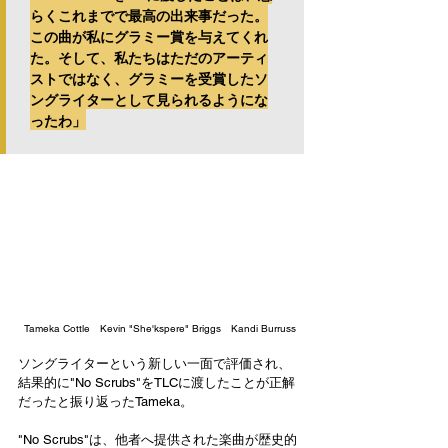
らくこれまでで最高の出来事だった。
この曲が私にグラミー賞を与えてくれ
た。そして、私たちはただのアーティ
ストではなく、グラミーを受賞したソ
ングライターとして見られるようにな
ったわ」
Tameka Cottle　
Kevin "She'kspere" Briggs　
Kandi Burruss
ソングライターという新しい一面で評価され、
結果的に"No Scrubs"をTLCに渡したことが正解
だったと振り返ったTameka。
"No Scrubs"は、他者へ提供された楽曲が歴史的