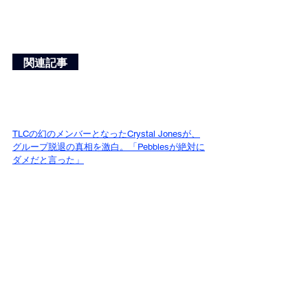
　関連記事　
TLCの幻のメンバーとなったCrystal Jonesが、
グループ脱退の真相を激白。「Pebblesが絶対に
ダメだと言った」