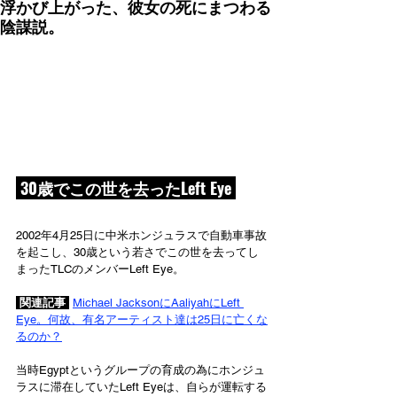
浮かび上がった、彼女の死にまつわる
陰謀説。
 30歳でこの世を去ったLeft Eye 
2002年4月25日に中米ホンジュラスで自動車事故
を起こし、30歳という若さでこの世を去ってし
まったTLCのメンバーLeft Eye。
 関連記事 
Michael JacksonにAaliyahにLeft 
Eye。何故、有名アーティスト達は25日に亡くな
るのか？
当時Egyptというグループの育成の為にホンジュ
ラスに滞在していたLeft Eyeは、自らが運転する