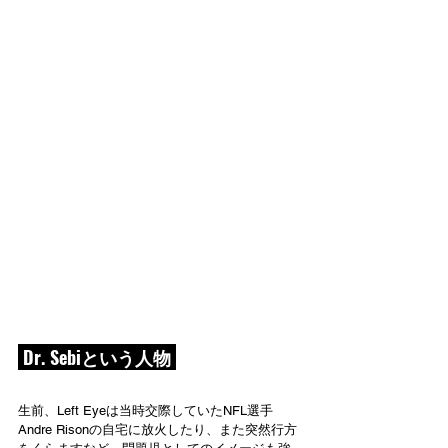
 Dr. Sebiという人物 
生前、Left Eyeは当時交際していたNFL選手
Andre Risonの自宅に放火したり、また突然行方