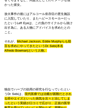
をくらますなど、問題児としてのイメージも強
かった彼女。
放火事件の後にはアルコール依存症の更生施設
に入院していたり、またヘビースモーカーだっ
たというLeft Eyeは、この負のサイクルから抜け
出す為に、ある人物にアドバイスを求めたとの
こと。
それが、
Michael Jackson, Eddie Murphyらも助
言を求めにやってきたというDr. Sebi(本名
Alfredo Bowman)という人物。
独自でハーブの効用の研究を行なっていたとい
うDr. Sebiは、
現代医療では治癒が困難だとされ
る癌やエイズといった病気を次々と治してしま
ったという実績が口コミで広がり、正規の医学
教育を受けていないにも関わらず、周囲から