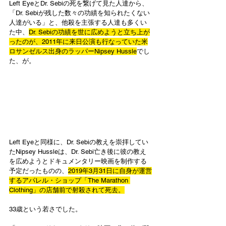
Left EyeとDr. Sebiの死を繋げて見た人達から、
「Dr. Sebiが残した数々の功績を知られたくない
人達がいる」と、他殺を主張する人達も多くい
た中、
Dr. Sebiの功績を世に広めようと立ち上が
ったのが、2011年に来日公演も行なっていた米
ロサンゼルス出身のラッパーNipsey Hussle
でし
た、が。
Left Eyeと同様に、Dr. Sebiの教えを崇拝してい
たNipsey Hussleは、Dr. Sebi亡き後に彼の教え
を広めようとドキュメンタリー映画を制作する
予定だったものの、
2019年3月31日に自身が運営
するアパレル・ショップ「The Marathon 
Clothing」の店舗前で射殺されて死去。
33歳という若さでした。