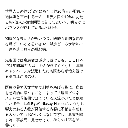
世界人口の約3分の1にあたる約20億人が肥満か
過体重と言われる一方、世界人口の10%にあた
る約7億人が飢餓問題に苦しむという、明らかに
バランスが崩れている現代社会。
物質的な豊かさが整いつつ、医療も劇的な進歩
を遂げていると思いきや、減少どころか増加の
一途を辿る数々の現代病。
先進国では癌患者は減少し続けるも、ここ日本
では年間30万人以上の人が癌で亡くなり、減塩
キャンペーンが浸透したにも関わらず増え続け
る高血圧患者の謎。
医療や薬で天文学的な利益をあげる為に、病気
を意図的に増やすことによって「病気ビジネ
ス」を世界規模で企てている人達がいたと仮定
した場合、Left EyeやNipsey Hussleのような影
響力のある人物が発信する内容に不都合を感じ
る人がいてもおかしくはないですし、真実を隠
す為に事故死に見せかけて、彼らの主張を闇に
葬った。