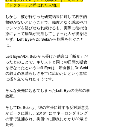
「ドクター」と呼ばれた人物。
しかし、彼が行なった研究結果に対して科学的
根拠がないということで、幾度となく訴訟やバ
ッシングを浴びせられ続けるも、実際に彼の治
療によって病気が完治してしまった人が後を絶
たず、Left EyeもDr. Sebiから指導を仰ぐこと
に。
Left EyeがDr. Sebiから受けた助言は「断食」だ
ったとのことで、キリストと同じ40日間の断食
を行なったというLeft Eyeは、断食後にDr. Sebi
の教えの素晴らしさを世に広めたいという意欲
に掻き立てられたそうです。
そんな矢先に起きてしまったLeft Eyeの突然の事
故死。
そしてDr. Sebiも、彼の主張に対する反対派意見
がピークに達し、2016年にマネーロンダリング
の罪で逮捕され、拘留中に肺炎にかかり82歳で
死去。