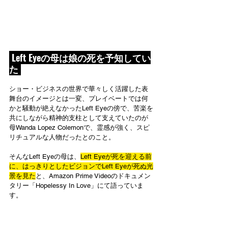
 Left Eyeの母は娘の死を予知してい
た 
ショー・ビジネスの世界で華々しく活躍した表
舞台のイメージとは一変、プレイベートでは何
かと騒動が絶えなかったLeft Eyeの傍で、苦楽を
共にしながら精神的支柱として支えていたのが
母Wanda Lopez Colemonで、霊感が強く、スピ
リチュアルな人物だったとのこと。
そんなLeft Eyeの母は、
Left Eyeが死を迎える前
に、はっきりとしたビジョンでLeft Eyeが死ぬ光
景を見た
と、Amazon Prime Videoのドキュメン
タリー「Hopelessy In Love」にて語っていま
す。