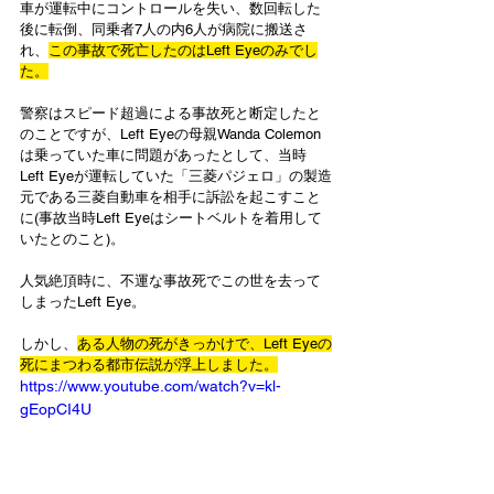
車が運転中にコントロールを失い、数回転した
後に転倒、同乗者7人の内6人が病院に搬送さ
れ、
この事故で死亡したのはLeft Eyeのみでし
た。
警察はスピード超過による事故死と断定したと
のことですが、Left Eyeの母親Wanda Colemon
は乗っていた車に問題があったとして、当時
Left Eyeが運転していた「三菱パジェロ」の製造
元である三菱自動車を相手に訴訟を起こすこと
に(事故当時Left Eyeはシートベルトを着用して
いたとのこと)。
人気絶頂時に、不運な事故死でこの世を去って
しまったLeft Eye。
しかし、
ある人物の死がきっかけで、Left Eyeの
死にまつわる都市伝説が浮上しました。
https://www.youtube.com/watch?v=kl-
gEopCI4U