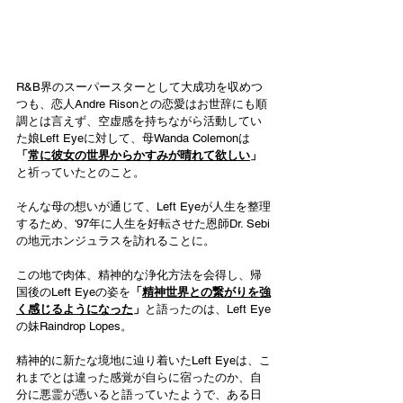
R&B界のスーパースターとして大成功を収めつ
つも、恋人Andre Risonとの恋愛はお世辞にも順
調とは言えず、空虚感を持ちながら活動してい
た娘Left Eyeに対して、母Wanda Colemonは
「
常に彼女の世界からかすみが晴れて欲しい
」
と祈っていたとのこと。
そんな母の想いが通じて、Left Eyeが人生を整理
するため、'97年に人生を好転させた恩師Dr. Sebi
の地元ホンジュラスを訪れることに。
この地で肉体、精神的な浄化方法を会得し、帰
国後のLeft Eyeの姿を
「
精神世界との繋がりを強
く感じるようになった
」
と語ったのは、Left Eye
の妹Raindrop Lopes。
精神的に新たな境地に辿り着いたLeft Eyeは、こ
れまでとは違った感覚が自らに宿ったのか、自
分に悪霊が憑いると語っていたようで、ある日