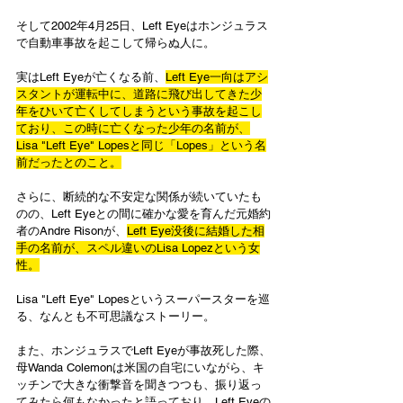
そして2002年4月25日、Left Eyeはホンジュラス
で自動車事故を起こして帰らぬ人に。
実はLeft Eyeが亡くなる前、
Left Eye一向はアシ
スタントが運転中に、道路に飛び出してきた少
年をひいて亡くしてしまうという事故を起こし
ており、この時に亡くなった少年の名前が、
Lisa "Left Eye" Lopesと同じ「Lopes」という名
前だったとのこと。
さらに、断続的な不安定な関係が続いていたも
のの、Left Eyeとの間に確かな愛を育んだ元婚約
者のAndre Risonが、
Left Eye没後に結婚した相
手の名前が、スペル違いのLisa Lopezという女
性。
Lisa "Left Eye" Lopesというスーパースターを巡
る、なんとも不可思議なストーリー。
また、ホンジュラスでLeft Eyeが事故死した際、
母Wanda Colemonは米国の自宅にいながら、キ
ッチンで大きな衝撃音を聞きつつも、振り返っ
てみたら何もなかったと語っており、Left Eyeの