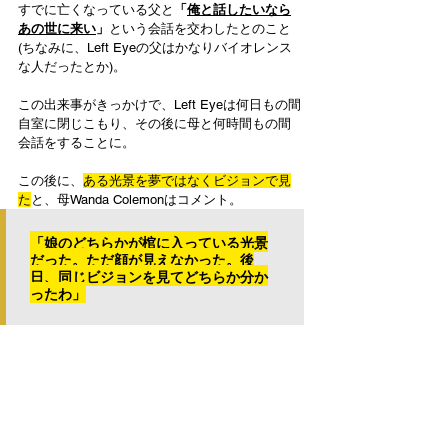
すでに亡くなっている父と
「
俺と話したいなら
あの世に来い
」
という会話を交わしたとのこと
(ちなみに、Left Eyeの父はかなりバイオレンス
な人だったとか)。
この出来事がきっかけで、Left Eyeは何日もの間
自室に閉じこもり、その後に母と何時間もの間
会話をすることに。
この後に、
ある光景を夢ではなくビジョンで見
た
と、母Wanda Colemonはコメント。
「娘のどちらかが棺に入っている光景
だった。ただ顔が見えなかった。後
日、同じビジョンを見てどちらか分か
ったわ」