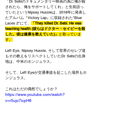
「Dr. Sebiのドキュメンタリー映画の為に俺が殺
されたら、俺をサポートしてくれ」と生前語っ
ていたというNipsey Hussleは、2018年に発表し
たアルバム『Victory Lap』に収録された"Blue 
Laces 2"にて、
「They killed Dr. Sebi. He was 
teaching health (彼らはドクター・セイビーを殺
した。彼は健康を教えていた)」
と歌っていま
す。
Left Eye, Nipsey Hussle, そして世界のセレブ達
もその教えをリスペクトしていたDr. Sebiの出身
地は、中米のホンジュラス。
そして、Left Eyeが交通事故を起こした場所もホ
ンジュラス。
これはただの偶然でしょうか？
https://www.youtube.com/watch?
v=r5ujo7icpH8