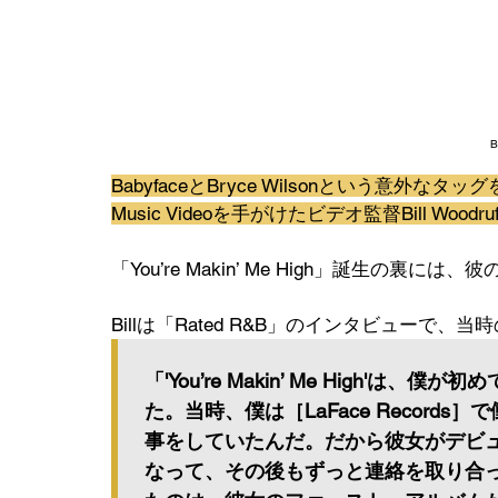
B
BabyfaceとBryce Wilsonという意外
Music Videoを手がけたビデオ監督Bill Woodru
「You’re Makin’ Me High」誕生の
Billは「Rated R&B」のインタビューで
「'You’re Makin’ Me High'は、僕が
た。当時、僕は［LaFace Recor
事をしていたんだ。だから彼女がデビ
なって、その後もずっと連絡を取り合ってい