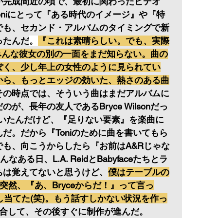
が完成間近の頃で、最初に関わったビデオ
は、Toniにとって『ある時代のイメージ』や『特
でも、セカンド・アルバムのタイミングで新
ったんだ
。
『これは素晴らしい。でも、実際
、みんな彼女の別の一面をまだ知らない。曲の
ぽく、少し年上の女性のように見られてい
から、もっとエッジの効いた、熱さのある曲
その時点では、そういう曲はまだアルバムに
、長年の友人であるBryce Wilsonだっ
知っていたんだけど、『足りない要素』を楽曲に
だ。だから『Toniのために曲を書いてもら
も、向こうからしたら『お前はA&Rじゃな
る日、L.A. ReidとBabyfaceたちとラ
ちは覚えてないと思うけど、
僕はテーブルの
突然、『あ、Bryceからだ！』って言っ
押し当てた(笑)。もう話すしかない状況を作っ
投合して、その後すぐに制作が進んだ。