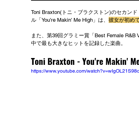
Toni Braxton(トニ・ブラクストン)のセ
ル「You're Makin' Me High」は、
彼女が初め
また、第39回グラミー賞「Best Female R&B 
中で最も大きなヒットを記録した楽曲。
Toni Braxton - You're Makin' M
https://www.youtube.com/watch?v=wIgOL21S98