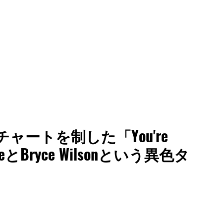
全米チャートを制した「You're
faceとBryce Wilsonという異色タ