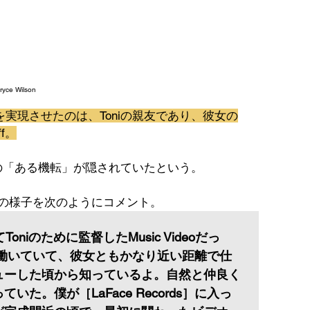
ryce Wilson
なタッグを実現させたのは、Toniの親友であり、彼女の
ff。
裏には、彼の「ある機転」が隠されていたという。
、当時の様子を次のようにコメント。
初めてToniのために監督したMusic Videoだっ
ds］で働いていて、彼女ともかなり近い距離で仕
ューした頃から知っているよ。自然と仲良く
た。僕が［LaFace Records］に入っ