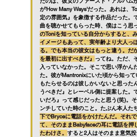
たのは、彼女のファースト・アルバム
が'How Many Ways'だった。あれ
定の雰囲気』を象徴する作品だった。
曲を聴かせてもらった時、僕はこう思
のToniを知っている自分からすると
イメージもあって、実年齢より大人っ
る。でも本当の彼女はもっと違う。だ
を最初に出すべきだ』
ってね。ただ、
入っていなかった。そこで思い浮かんだのが
た。彼がMantronixにいた頃から
もたらせるのは彼しかいないと思ったん
うべきだ』とレーベル側に提案した。で
いだろ』って感じだったと思う(笑)。そんなあ
ンチしていた時のこと。たぶん本人た
下でBryceに電話をかけたんだ。それで
て、そのままBabyfaceの耳に電話を
たわけさ。
すると2人はそのまま意気