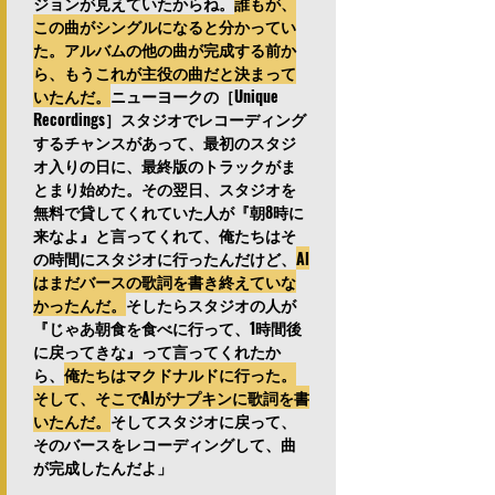
ジョンが見えていたからね。
誰もが、
この曲がシングルになると分かってい
た。アルバムの他の曲が完成する前か
ら、もうこれが主役の曲だと決まって
いたんだ。
ニューヨークの［Unique 
Recordings］スタジオでレコーディング
するチャンスがあって、最初のスタジ
オ入りの日に、最終版のトラックがま
とまり始めた。その翌日、スタジオを
無料で貸してくれていた人が『朝8時に
来なよ』と言ってくれて、俺たちはそ
の時間にスタジオに行ったんだけど、
Al
はまだバースの歌詞を書き終えていな
かったんだ。
そしたらスタジオの人が
『じゃあ朝食を食べに行って、1時間後
に戻ってきな』って言ってくれたか
ら、
俺たちはマクドナルドに行った。
そして、そこでAlがナプキンに歌詞を書
いたんだ。
そしてスタジオに戻って、
そのバースをレコーディングして、曲
が完成したんだよ」