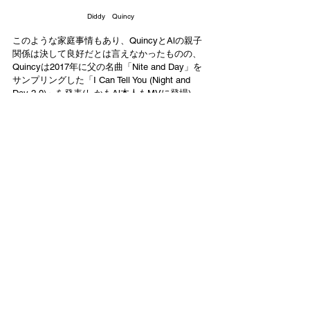
Diddy　Quincy
このような家庭事情もあり、QuincyとAlの親子
関係は決して良好だとは言えなかったものの、
Quincyは2017年に父の名曲「Nite and Day」を
サンプリングした「I Can Tell You (Night and 
Day 2.0)」を発表(しかもAl本人もMVに登場)。
この曲を制作した時の様子を、
「Breakfast 
Club Power 105.1 FM」
のインタビューにて
Quincyは次のようにコメント。
「父とジョイントした時、初めは驚い
てたよ。スタジオに行って、ちょっと
見てって言う感じで話が始まって。一
緒にやりたい曲があるんだって言われ
て、それまでの事も考えて驚いた。ス
タジオには僕のクルーもいて、スタジ
オ内は笑いが絶えなくて、今までで1番
クールな時間だったね。
父は、僕がこ
の曲を殺さなかった事に何より誇りに
思ってた。息子であっても触れる事に