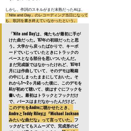
しかし、作詞のスキルがまだ未熟だったAlは、
「Nite and Day」のレコーディング当日になって
も、歌詞を書き終えていなかったという。
「'Nite and Day'は、俺たちが最初に手が
けた曲だった。'87年の初頭だったと思
う。大学から戻ったばかりで、キーボ
ードでいじっていたときにトラックの
ベースとなる部分を思いついたんだ。
まだ完成版ではなかったけれど、'87年1
月には作曲していて、そのデモは靴箱
の中にしまったままにしておいた。そ
れから1〜2ヶ月経った後に、このデモを
Alが初めて聴いて、彼はすぐにフックを
書いた。最初はトラックとフックだけ
で、バースはまだなかったんだけど、
このデモをAndreに聴かせたとき、 
AndreとTeddy Rileyは『Michael Jackson
みたいな曲だな』って言っていた。
フ
ックがとてもスムーズで、完成形のビ