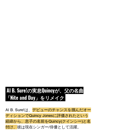
 Al B. Sure!の実息Quincyが、父の名曲
「Nite and Day」をリメイク 
Al B. Sure!は、
デビューのチャンスを掴んだオー
ディションでQuincy Jonesに評価されたという
経緯から、息子の名前をQuincy(クインシー)と名
付け、
彼は現在シンガー/俳優として活躍。