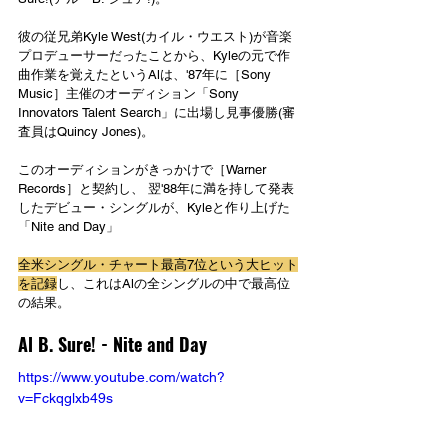
彼の従兄弟Kyle West(カイル・ウエスト)が音楽
プロデューサーだったことから、Kyleの元で作
曲作業を覚えたというAlは、'87年に［Sony 
Music］主催のオーディション「Sony 
Innovators Talent Search」に出場し見事優勝(審
査員はQuincy Jones)。
このオーディションがきっかけで［Warner 
Records］と契約し、 翌'88年に満を持して発表
したデビュー・シングルが、Kyleと作り上げた
「Nite and Day」
全米シングル・チャート最高7位という大ヒット
を記録
し、これはAlの全シングルの中で最高位
の結果。
Al B. Sure! - 
Nite and Day
https://www.youtube.com/watch?
v=Fckqglxb49s