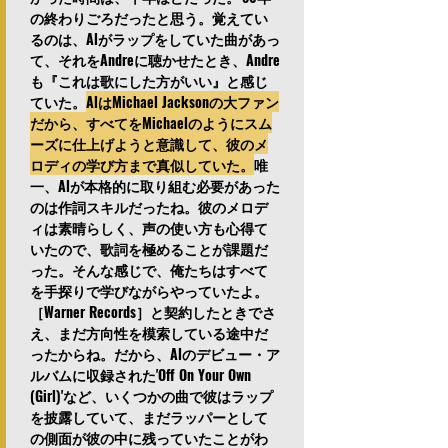
の終わりごろだったと思う。覚えてい
るのは、Alがラップをしていた曲があっ
て、それをAndreに聴かせたとき、Andre
も『これは歌にした方がいい』と感じ
ていた。
AlはMichael Jacksonの大ファン
だから、すべてをMichaelのようにスム
ーズに仕上げようと意識して、彼のメ
ロディの学び方まで真似していた。
唯
一、Alが本格的に取り組む必要があった
のは作詞スキルだったね。彼のメロデ
ィは素晴らしく、声の使い方も心得て
いたので、歌詞を極めることが課題だ
った。そんな感じで、俺たちはすべて
を手探りで学びながらやっていたよ。
［Warner Records］と契約したときでさ
え、まだ方向性を模索している途中だ
ったからね。だから、Alのデビュー・ア
ルバムに収録された'Off On Your Own 
(Girl)'など、いくつかの曲で彼はラップ
を披露していて、まだラッパーとして
の側面が彼の中に残っていたことがわ