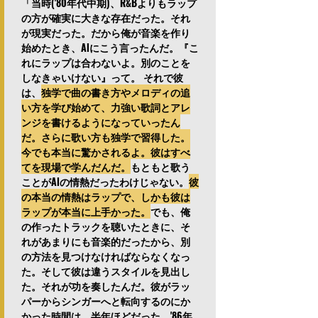
「当時('80年代中期)、R&Bよりもラップ
の方が確実に大きな存在だった。それ
が現実だった。だから俺が音楽を作り
始めたとき、Alにこう言ったんだ。『こ
れにラップは合わないよ。別のことを
しなきゃいけない』って。 それで彼
は、
独学で曲の書き方やメロディの追
い方を学び始めて、力強い歌詞とアレ
ンジを書けるようになっていったん
だ。さらに歌い方も独学で習得した。
今でも本当に驚かされるよ。彼はすべ
てを現場で学んだんだ。
もともと歌う
ことがAlの情熱だったわけじゃない。
彼
の本当の情熱はラップで、しかも彼は
ラップが本当に上手かった。
でも、俺
の作ったトラックを聴いたときに、そ
れがあまりにも音楽的だったから、別
の方法を見つけなければならなくなっ
た。そして彼は違うスタイルを見出し
た。それが功を奏したんだ。彼がラッ
パーからシンガーへと転向するのにか
かった時間は、半年ほどだった。'86年