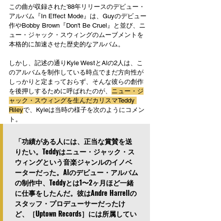
この曲が収録された'88年リリースのデビュー・
アルバム『In Effect Mode』は、Guyのデビュー
作やBobby Brown『Don't Be Cruel』と並び、ニ
ュー・ジャック・スウィングのムーブメントを
本格的に加速させた歴史的なアルバム。
しかし、記述の通りKyle WestとAlの2人は、こ
のアルバムを制作している時点でまだ方向性が
しっかりと定まっておらず、そんな彼らの創作
を後押しするために呼ばれたのが、
ニュー・ジ
ャック・スウィングを生んだカリスマTeddy 
Riley
で、Kyleは当時の様子を次のようにコメン
ト。
「功績がある人には、正当な賞賛を送
りたい。Teddyはニュー・ジャック・ス
ウィングという音楽ジャンルのイノベ
ーターだった。Alのデビュー・アルバム
の制作中、Teddyとは1〜2ヶ月ほど一緒
に仕事をしたんだ。彼はAndre Harrellの
スタッフ・プロデューサーだったけ
ど、［Uptown Records］には所属してい