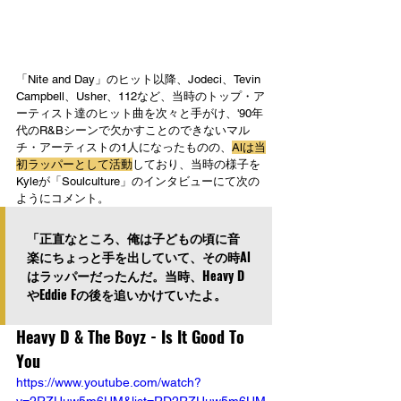
「Nite and Day」のヒット以降、Jodeci、Tevin 
Campbell、Usher、112など、当時のトップ・ア
ーティスト達のヒット曲を次々と手がけ、'90年
代のR&Bシーンで欠かすことのできないマル
チ・アーティストの1人になったものの、
Alは当
初ラッパーとして活動
しており、当時の様子を
Kyleが「Soulculture」のインタビューにて次の
ようにコメント。
「正直なところ、俺は子どもの頃に音
楽にちょっと手を出していて、その時Al
はラッパーだったんだ。当時、Heavy D
やEddie Fの後を追いかけていたよ。
Heavy D & The Boyz - Is It Good To 
You
https://www.youtube.com/watch?
v=2RZUuw5m6UM&list=RD2RZUuw5m6UM