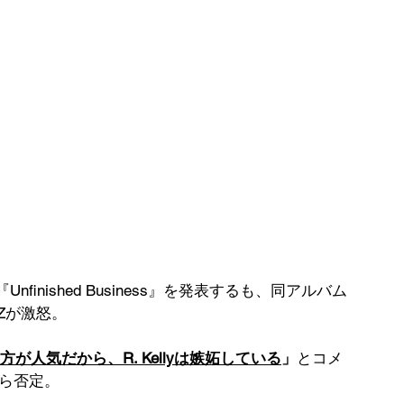
inished Business』を発表するも、同アルバム
-Zが激怒。
人気だから、R. Kellyは嫉妬している
」
とコメ
ら否定。