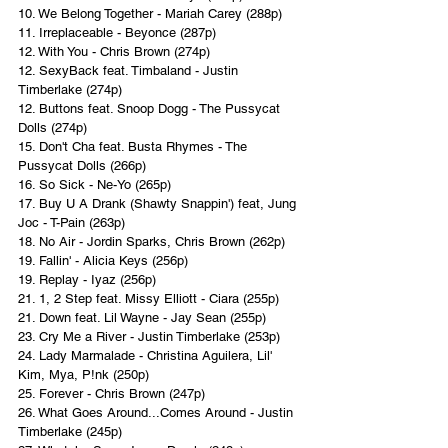
10. We Belong Together - Mariah Carey (288p)
11. Irreplaceable - Beyonce (287p)
12. With You - Chris Brown (274p)
12. SexyBack feat. Timbaland - Justin 
Timberlake (274p)
12. Buttons feat. Snoop Dogg - The Pussycat 
Dolls (274p)
15. Don't Cha feat. Busta Rhymes - The 
Pussycat Dolls (266p)
16. So Sick - Ne-Yo (265p)
17. Buy U A Drank (Shawty Snappin') feat, Jung 
Joc - T-Pain (263p)
18. No Air - Jordin Sparks, Chris Brown (262p)
19. Fallin' - Alicia Keys (256p)
19. Replay - Iyaz (256p)
21. 1, 2 Step feat. Missy Elliott - Ciara (255p)
21. Down feat. Lil Wayne - Jay Sean (255p)
23. Cry Me a River - Justin Timberlake (253p)
24. Lady Marmalade - Christina Aguilera, Lil' 
Kim, Mya, P!nk (250p)
25. Forever - Chris Brown (247p)
26. What Goes Around...Comes Around - Justin 
Timberlake (245p)