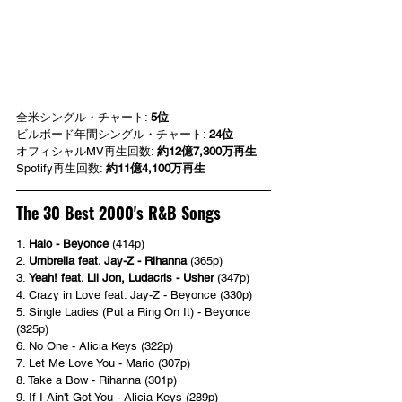
全米シングル・チャート: 
5位
ビルボード年間シングル・チャート: 
24位
オフィシャルMV再生回数: 
約12億7,300万再生
Spotify再生回数: 
約11億4,100万再生
The 30 Best 2000's R&B Songs
1. 
Halo - Beyonce
 (414p)
2. 
Umbrella feat. Jay-Z - Rihanna
 (365p)
3. 
Yeah! feat. Lil Jon, Ludacris - Usher
 (347p)
4. Crazy in Love feat. Jay-Z - Beyonce (330p)
5. Single Ladies (Put a Ring On It) - Beyonce 
(325p)
6. No One - Alicia Keys (322p)
7. Let Me Love You - Mario (307p)
8. Take a Bow - Rihanna (301p)
9. If I Ain't Got You - Alicia Keys (289p)