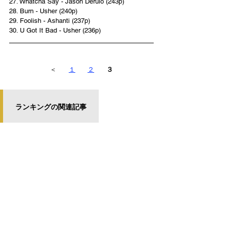
27. Whatcha Say - Jason Derulo (243p)
28. Burn - Usher (240p)
29. Foolish - Ashanti (237p)
30. U Got It Bad - Usher (236p)
＜
１
２
３
ランキングの関連記事