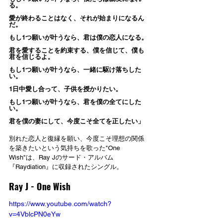
る。
愛が終わることはなく、それが始まりになるん
だ。
もし1つ願いが叶うなら、君は僕の恋人になる。
君を愛することを約束する、僕を信じて、僕も
君を信じるよ。
もし1つ願いが叶うなら、一緒に駆け落ちした
い。
1日中愛し合って、子供を授かりたい。
もし1つ願いが叶うなら、君を僕の全てにした
い。
君を僕の妻にして、今度こそ全てを正したい」
別れた恋人と復縁を願い、今度こそ理想の関係
を築きたいという気持ちを歌った"One 
Wish"は、Ray Jのサード・アルバム
『Raydiation』に収録されたシングル。
Ray J - One Wish
https://www.youtube.com/watch?
v=4VblcPN0eYw