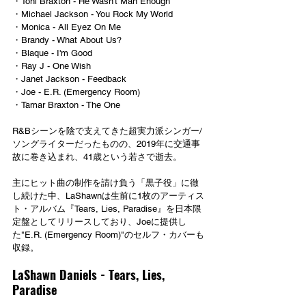
・Toni Braxton - He Wasn't Man Enough
・Michael Jackson - You Rock My World
・Monica - All Eyez On Me
・Brandy - What About Us?
・Blaque - I'm Good
・Ray J - One Wish
・Janet Jackson - Feedback
・Joe - E.R. (Emergency Room)
・Tamar Braxton - The One
R&Bシーンを陰で支えてきた超実力派シンガー/
ソングライターだったものの、2019年に交通事
故に巻き込まれ、41歳という若さで逝去。
主にヒット曲の制作を請け負う「黒子役」に徹
し続けた中、LaShawnは生前に1枚のアーティス
ト・アルバム『Tears, Lies, Paradise』を日本限
定盤としてリリースしており、Joeに提供し
た"E.R. (Emergency Room)"のセルフ・カバーも
収録。
LaShawn Daniels - Tears, Lies, 
Paradise