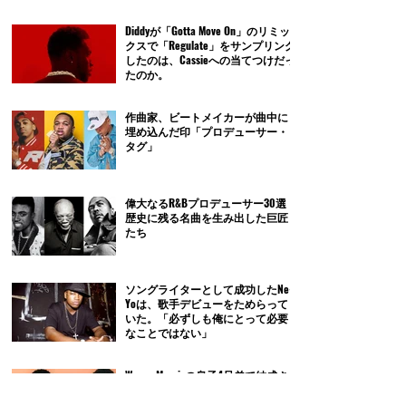
Diddyが「Gotta Move On」のリミッ
クスで「Regulate」をサンプリング
したのは、Cassieへの当てつけだっ
たのか。
作曲家、ビートメイカーが曲中に
埋め込んだ印「プロデューサー・
タグ」
偉大なるR&Bプロデューサー30選｜
歴史に残る名曲を生み出した巨匠
たち
ソングライターとして成功したNe-
Yoは、歌手デビューをためらって
いた。「必ずしも俺にとって必要
なことではない」
Wanya Morrisの息子4兄弟で結成さ
れたWanMorが、Troy Taylorと製作し
た「Must Be Love」のセッションを