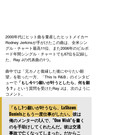
2000年代にヒット曲を量産したヒットメイカー
Rodney Jerkinsが手がけたこの曲は、全米シン
グル・チャート最高11位、また2006年のビルボ
ード年間シングル・チャートでも67位を記録し
た、Ray Jの代表曲の1つ。
曲中では「元カノと復縁した後にやりたい願
望」を歌った一方、「This Is R&B」のインタビ
ューで
「もし今1つ願いが叶うとしたら、何を願
う？」
という質問を受けたRay Jは、次のように
コメント。
「もし1つ願いが叶うなら、LaShawn 
Danielsともう一度仕事がしたい。
彼は
俺のメンターの1人で、"One Wish"を書く
のを手助けしてくれたんだ。彼は交通
事故で亡くなってしまった。だからこ