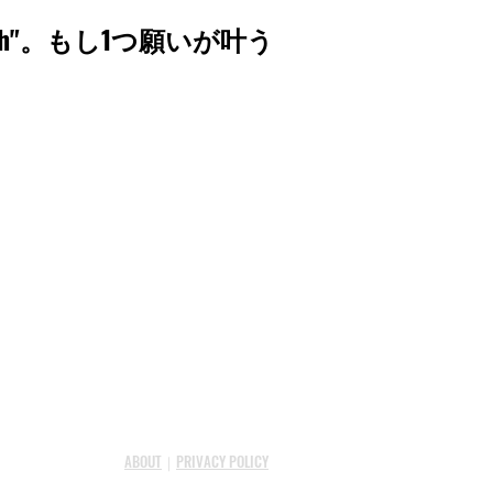
sh"。もし1つ願いが叶う
ABOUT
｜
PRIVACY POLICY