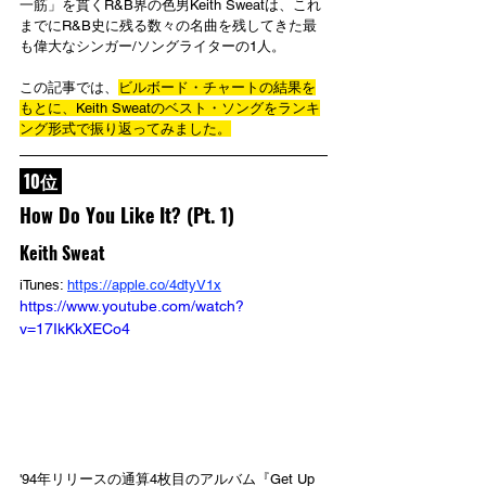
一筋」を貫くR&B界の色男Keith Sweatは、これ
までにR&B史に残る数々の名曲を残してきた最
も偉大なシンガー/ソングライターの1人。
この記事では、
ビルボード・チャートの結果を
もとに、Keith Sweatのベスト・ソングをランキ
ング形式で振り返ってみました。
 10位 
How Do You Like It? (Pt. 1)
Keith Sweat
iTunes: 
https://apple.co/4dtyV1x
https://www.youtube.com/watch?
v=17IkKkXECo4
'94年リリースの通算4枚目のアルバム『Get Up 