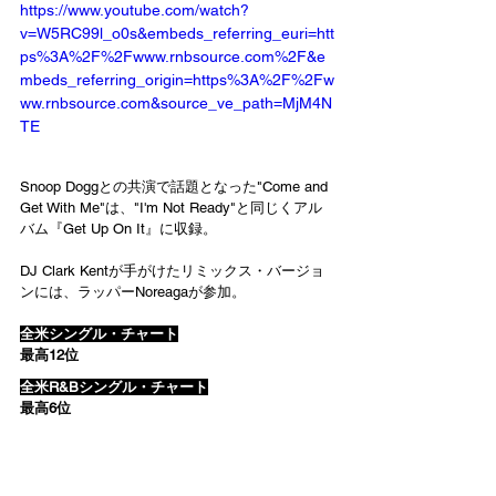
https://www.youtube.com/watch?
v=W5RC99l_o0s&embeds_referring_euri=htt
ps%3A%2F%2Fwww.rnbsource.com%2F&e
mbeds_referring_origin=https%3A%2F%2Fw
ww.rnbsource.com&source_ve_path=MjM4N
TE
Snoop Doggとの共演で話題となった"Come and 
Get With Me"は、"I'm Not Ready"と同じくアル
バム『Get Up On It』に収録。
DJ Clark Kentが手がけたリミックス・バージョ
ンには、ラッパーNoreagaが参加。
全米シングル・チャート
最高12位
全米R&Bシングル・チャート
最高6位