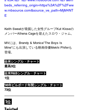
beds_referring_origin=https%3A%2F%2Fww
w.rnbsource.com&source_ve_path=MjM4NT
E
Keith Sweatが発掘した女性グループKut Kloseの
メンバーAthena Cageを迎えたスロウ・ジャム。
MVには、Brandy & Monica"The Boys Is 
Mine"にも出演している映画俳優Mekhi Phiferも
登場。
全米シングル・チャート
最高3位
全米R&Bシングル・チャート
1位
'96年ビルボード年間シングル・チャート
73位
 1位 
Twisted