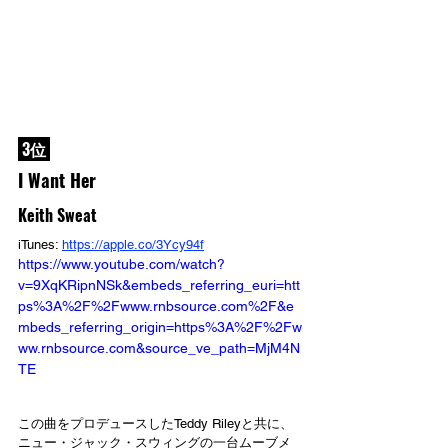
 3位 
I Want Her
Keith Sweat
iTunes: 
https://apple.co/3Ycy94f
https://www.youtube.com/watch?
v=9XqKRipnNSk&embeds_referring_euri=htt
ps%3A%2F%2Fwww.rnbsource.com%2F&e
mbeds_referring_origin=https%3A%2F%2Fw
ww.rnbsource.com&source_ve_path=MjM4N
TE
この曲をプロデュースしたTeddy Rileyと共に、
ニュー・ジャック・スウィングの一台ムーブメ