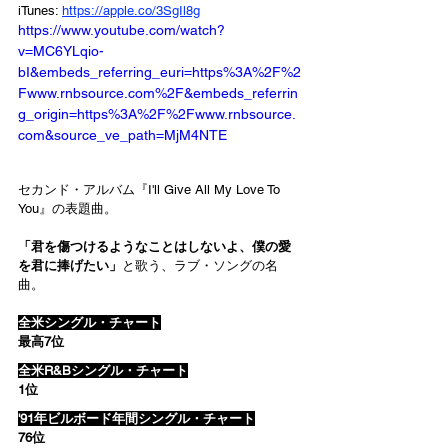
iTunes: 
https://apple.co/3SgIl8g
https://www.youtube.com/watch?
v=MC6YLqio-
bI&embeds_referring_euri=https%3A%2F%2
Fwww.rnbsource.com%2F&embeds_referrin
g_origin=https%3A%2F%2Fwww.rnbsource.
com&source_ve_path=MjM4NTE
セカンド・アルバム『I'll Give All My Love To 
You』の表題曲。
「君を傷つけるようなことはしないよ、僕の愛
を君に捧げたい」
と歌う、ラブ・ソングの名
曲。
全米シングル・チャート
最高7位
全米R&Bシングル・チャート
1位
'91年ビルボード年間シングル・チャート
76位