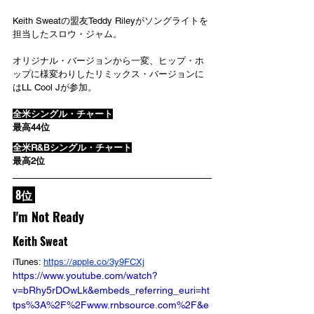
Keith Sweatの盟友Teddy Rileyがソングライトを
担当したスロウ・ジャム。
オリジナル・バージョンから一変、ヒップ・ホ
ップに様変わりしたリミックス・バージョンに
はLL Cool Jが参加。
全米シングル・チャート
最高44位
全米R&Bシングル・チャート
最高2位
 8位 
I'm Not Ready
Keith Sweat
iTunes: 
https://apple.co/3y9FCXj
https://www.youtube.com/watch?
v=bRhy5rDOwLk&embeds_referring_euri=ht
tps%3A%2F%2Fwww.rnbsource.com%2F&e