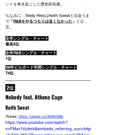
ントを巻き起こした歴史的名曲。
ちなみに、Teddy RileyはKeith Sweatと出会うま
で
「
R&Bをやるつもりは全くなかった
」
と公
言。
全米シングル・チャート
最高5位
全米R&Bシングル・チャート
1位
'88年ビルボード年間シングル・チャート
74位
 2位 
Nobody feat. Athena Cage
Keith Sweat
iTunes: 
https://apple.co/3W6rG8k
https://www.youtube.com/watch?
v=FMar1ifzdmk&embeds_referring_euri=http
s%3A%2F%2Fwww.rnbsource.com%2F&em