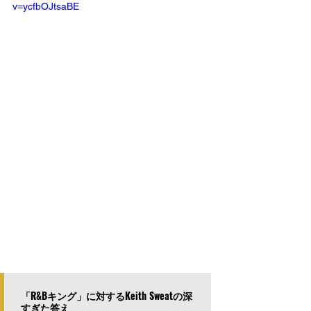
v=ycfbOJtsaBE
「R&Bキング」に対するKeith Sweatの深
すぎた答え