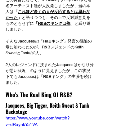
名アーティスト達が大反発しましたが、当の本
人は
「
これほど多くの人が反応するとは思わな
かった
」
と語りつつも、その上で反対派意見を
ものともせずに
「
R&Bのキングは俺
」
と繰り返
しました。
そんなJacqueesの「R&Bキング」発言の議論の
場に加わったのが、R&BレジェンドのKeith 
SweatとTankの2人。
2人のレジェンドに挟まれたJacqueesはかなり分
が悪い状況、のように見えましたが、この状況
下でもJacqueesは「R&Bキング」の主張を続け
ました。
Who's The Real King Of R&B?
Jacquees, Big Tigger, Keith Sweat & Tank 
Backstage
https://www.youtube.com/watch?
v=dRaynkYa1VA