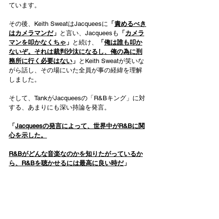
ています。
その後、Keith SweatはJacqueesに
「
責めるべき
はカメラマンだ
」
と言い、Jacqueesも
「
カメラ
マンを叩かなくちゃ
」
と続け、
「
俺は誰も叩か
ないぞ。それは裁判沙汰になるし、俺の為に刑
務所に行く必要はない
」
とKeith Sweatが笑いな
がら話し、その場にいた全員が事の経緯を理解
しました。
そして、TankがJacqueesの「R&Bキング」に対
する、あまりにも深い持論を発言。
「
Jacqueesの発言によって、世界中がR&Bに関
心を示した。
R&Bがどんな音楽なのかを知りたがっているか
ら、R&Bを聴かせるには最高に良い時だ
」