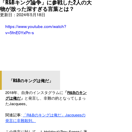
「R&Bキング論争」に参戦した2人の大
物が放った深すぎる言葉とは？
更新日：
2024年5月18日
https://www.youtube.com/watch?
v=5fnE0YxPn-s
「R&Bのキングは俺だ」
2018年、自身のインスタグラムに
「
R&Bのキン
グは俺だ
」
と発言し、非難の的となってしまっ
たJacquees。
関連記事: 
「R&Bのキングは俺だ」Jacqueesの
発言に非難殺到。
この発言に対して、J. HolidayやTrey Songzら著