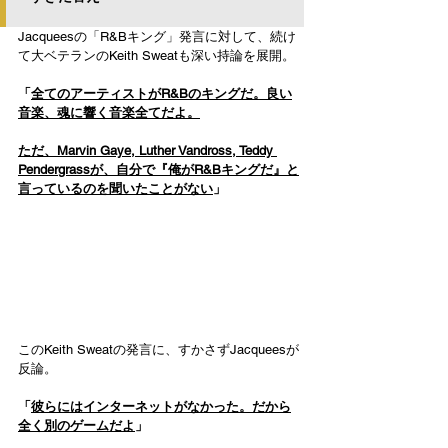
Jacqueesの「R&Bキング」発言に対して、続け
て大ベテランのKeith Sweatも深い持論を展開。
「
全てのアーティストがR&Bのキングだ。良い
音楽、魂に響く音楽全てだよ。
ただ、Marvin Gaye, Luther Vandross, Teddy 
Pendergrassが、自分で『俺がR&Bキングだ』と
言っているのを聞いたことがない
」
このKeith Sweatの発言に、すかさずJacqueesが
反論。
「
彼らにはインターネットがなかった。だから
全く別のゲームだよ
」