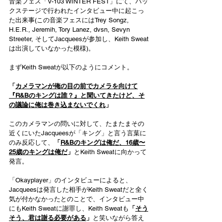
音楽フェス「V-103 WINTER FEST」にて、バッ
クステージで行われたインタビュー中に起こっ
た出来事(この音楽フェスにはTrey Songz, 
H.E.R., Jeremih, Tory Lanez, dvsn, Sevyn 
Streeter, そしてJacqueesが参加し、Keith Sweat
は出演していなかった模様)。
まずKeith Sweatが以下のようにコメント。
「
カメラマンが俺の目の前でカメラを向けて
『R&Bのキングは誰？』と聞いてきたけど、そ
の議論に俺は巻き込まないでくれ
」
このカメラマンの問いに対して、たまたまその
近くにいたJacqueesが「キング」と言う言葉に
のみ反応して、
「
R&Bのキングは俺だ、16歳〜
25歳のキングは俺だ
」
とKeith Sweatに向かって
発言。
「Okayplayer」のインタビューによると、
Jacqueesは発言した相手がKeith Sweatだと全く
気が付かなかったとのことで、インタビュー中
にもKeith Sweatに謝罪し、Keith Sweatも
「
そう
そう、君は謝る必要がある
」
と笑いながら答え