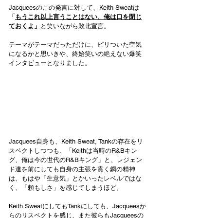
Jacqueesのこの発言に対して、Keith Sweatは
「
もうこれ以上言うことはない、俺は口を閉じ
ておくよ
」
と笑いながら敗北宣言。
テーマがテーマだっただけに、ピリついた空気
になるかと思いきや、終始笑いの絶えない爆笑
インタビューとなりました。
Jacquees自身も、Keith Sweat, Tankの存在をリ
スペクトしつつも、「Keithは当時のR&Bキン
グ、俺は今の世代のR&Bキング」と、レジェン
ド達を前にしても自身の主張を貫く鋼の精神
は、もはや「生意気」とかいったレベルではな
く、「頼もしさ」を感じてしまうほど。
Keith SweatにしてもTankにしても、Jacqueesか
らのリスペクトを感じ、また彼らもJacqueesの