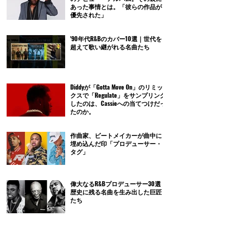
あった事情とは。「彼らの作品が
優先された」
'90年代R&Bのカバー10選｜世代を
超えて歌い継がれる名曲たち
Diddyが「Gotta Move On」のリミッ
クスで「Regulate」をサンプリング
したのは、Cassieへの当てつけだっ
たのか。
作曲家、ビートメイカーが曲中に
埋め込んだ印「プロデューサー・
タグ」
偉大なるR&Bプロデューサー30選｜
歴史に残る名曲を生み出した巨匠
たち