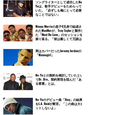
ソングライターとして成功したNe-
Yoは、歌手デビューをためらって
いた。「必ずしも俺にとって必要
なことではない」
Wanya Morrisの息子4兄弟で結成さ
れたWanMorが、Troy Taylorと製作し
た「Must Be Love」のセッションを
振り返る。「彼は厳しくて冗談は
通じないよ」
実はカバーだったJeremy Jordanの
「Wannagirl」
Ne-Yoとの契約を検討していたとい
うDr. Dre。契約実現を阻んだ「あ
る要素」とは。
Ne-Yoのデビュー曲「Stay」の結果
をL.A. Reidが断言。「この曲は大ヒ
ットしないよ」