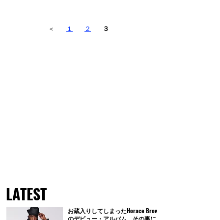
＜
１
２
３
LATEST
お蔵入りしてしまったHorace Brown
のデビュー・アルバム。その裏に