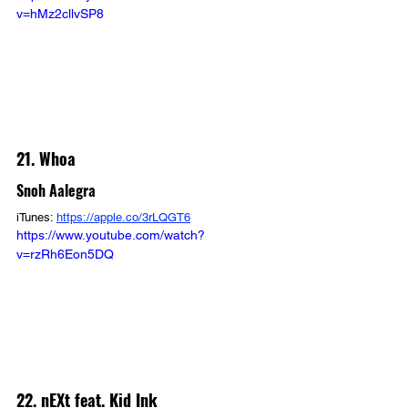
v=hMz2cllvSP8
21. Whoa
Snoh Aalegra
iTunes: 
https://apple.co/3rLQGT6
https://www.youtube.com/watch?
v=rzRh6Eon5DQ
22. nEXt feat. Kid Ink