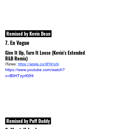
 Remixed by Kevin Dean 
7. En Vogue
Give It Up, Turn It Loose (Kevin's Extended 
R&B Remix)
iTunes: 
https://apple.co/3FN1shI
https://www.youtube.com/watch?
v=B0HTzyrK0f4
 Remixed by Puff Daddy 