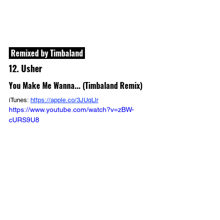
 Remixed by Timbaland 
12. Usher
You Make Me Wanna... (Timbaland Remix)
iTunes: 
https://apple.co/3JUqLlr
https://www.youtube.com/watch?v=zBW-
cURS9U8