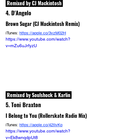
 Remixed by CJ Mackintosh 
4. D'Angelo
Brown Sugar (CJ Mackintosh Remix)
iTunes: 
https://apple.co/3vzM02H
https://www.youtube.com/watch?
v=mZu6uJrfyzU
 Remixed by Soulshock & Karlin 
5. Toni Braxton
I Belong to You (Rollerskate Radio Mix)
iTunes: 
https://apple.co/42IlvKp
https://www.youtube.com/watch?
v=Ek8wnqdpUt8