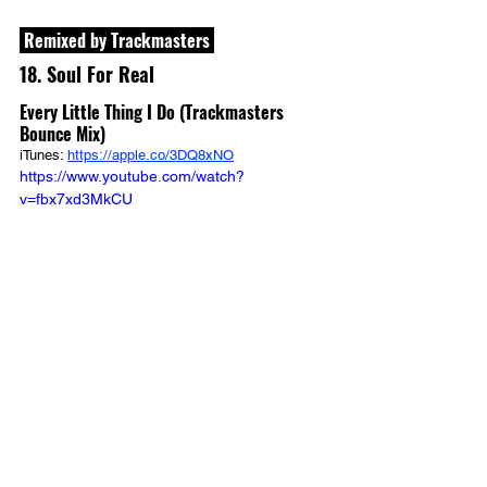
 Remixed by Trackmasters 
18. Soul For Real
Every Little Thing I Do (Trackmasters 
Bounce Mix)
iTunes: 
https://apple.co/3DQ8xNO
https://www.youtube.com/watch?
v=fbx7xd3MkCU