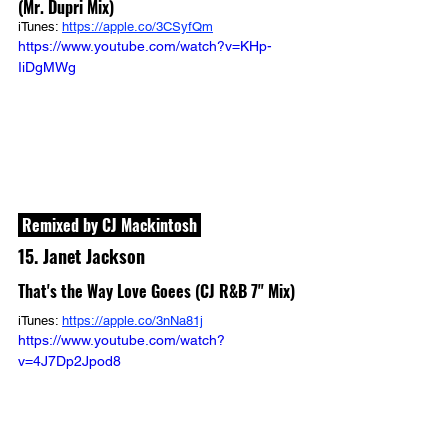
(Mr. Dupri Mix)
iTunes: 
https://apple.co/3CSyfQm
https://www.youtube.com/watch?v=KHp-
IiDgMWg
 Remixed by CJ Mackintosh 
15. Janet Jackson
That's the Way Love Goees (CJ R&B 7" Mix)
iTunes: 
https://apple.co/3nNa81j
https://www.youtube.com/watch?
v=4J7Dp2Jpod8