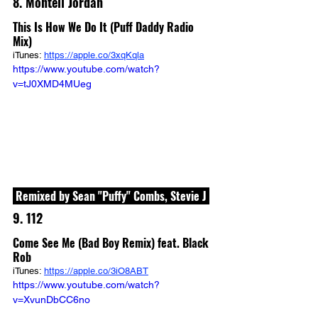
8. Montell Jordan
This Is How We Do It (Puff Daddy Radio 
Mix)
iTunes: 
https://apple.co/3xqKqla
https://www.youtube.com/watch?
v=tJ0XMD4MUeg
 Remixed by Sean "Puffy" Combs, Stevie J 
9. 112
Come See Me (Bad Boy Remix) feat. Black 
Rob
iTunes: 
https://apple.co/3iO8ABT
https://www.youtube.com/watch?
v=XvunDbCC6no