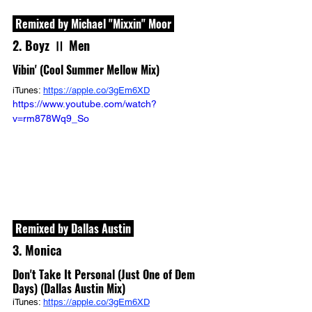
 Remixed by Michael "Mixxin" Moor 
2. Boyz Ⅱ Men
Vibin' (Cool Summer Mellow Mix)
iTunes: 
https://apple.co/3gEm6XD
https://www.youtube.com/watch?
v=rm878Wq9_So
 Remixed by Dallas Austin 
3. Monica
Don't Take It Personal (Just One of Dem 
Days) (Dallas Austin Mix)
iTunes: 
https://apple.co/3gEm6XD