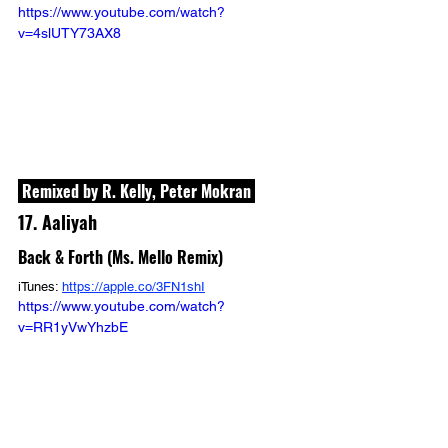
https://www.youtube.com/watch?
v=4slUTY73AX8
 Remixed by R. Kelly, Peter Mokran 
17. Aaliyah
Back & Forth (Ms. Mello Remix)
iTunes: 
https://apple.co/3FN1shI
https://www.youtube.com/watch?
v=RR1yVwYhzbE