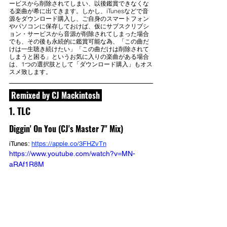
ービスから削除されてしまい、以後鑑賞できなくな
る楽曲が希に出てきます。しかし、iTunesなどで音
源をダウンロード購入し、ご自身のスマートフォン
やパソコンに保存しておけば、仮にサブスクリプシ
ョン・サービスから音源が削除されてしまった場合
でも、その後も永続的に鑑賞可能な為、「この曲だ
けは一生聴き続けたい」「この曲だけは削除されて
しまうと困る」というお気に入りの楽曲がある場合
は、1つの選択肢として「ダウンロード購入」もオス
スメ致します。
 Remixed by CJ Mackintosh 
1. TLC
Diggin' On You (CJ's Master 7" Mix)
iTunes: 
https://apple.co/3FHZvTn
https://www.youtube.com/watch?v=MN-
aRAf1R8M