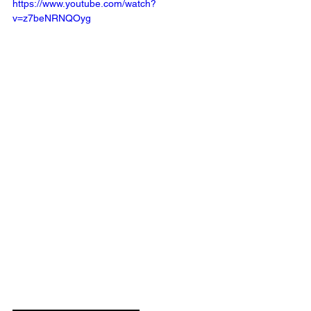
https://www.youtube.com/watch?
v=z7beNRNQOyg