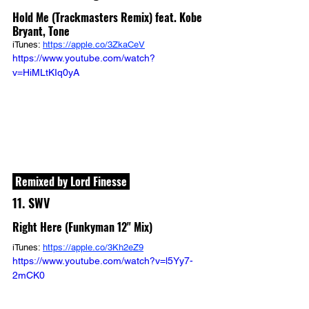
Hold Me (Trackmasters Remix) feat. Kobe 
Bryant, Tone
iTunes: 
https://apple.co/3ZkaCeV
https://www.youtube.com/watch?
v=HiMLtKIq0yA
 Remixed by Lord Finesse 
11. SWV
Right Here (Funkyman 12" Mix)
iTunes: 
https://apple.co/3Kh2eZ9
https://www.youtube.com/watch?v=l5Yy7-
2mCK0