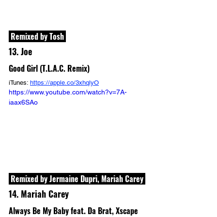
 Remixed by Tosh 
13. Joe
Good Girl (T.L.A.C. Remix)
iTunes: 
https://apple.co/3xhqlyO
https://www.youtube.com/watch?v=7A-
iaax6SAo
 Remixed by Jermaine Dupri, Mariah Carey 
14. Mariah Carey
Always Be My Baby feat. Da Brat, Xscape 