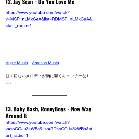
12. Jay Sean - Do You Love Me
https://www.youtube.com/watch?
v=MSP_nLMkCeA&list=RDMSP_nLMkCeA&
start_radio=1
Apple Music
｜
Amazon Music
甘く切ないメロディが胸に響くキャッチーな1
曲。
13. Baby Bash, RoneyBoys - Now Way 
Around It
https://www.youtube.com/watch?
v=soCOJu3kWBs&list=RDsoCOJu3kWBs&st
art_radio=1