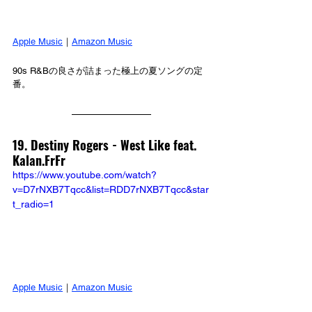
Apple Music
｜
Amazon Music
90s R&Bの良さが詰まった極上の夏ソングの定
番。
19. Destiny Rogers - West Like feat. 
Kalan.FrFr
https://www.youtube.com/watch?
v=D7rNXB7Tqcc&list=RDD7rNXB7Tqcc&star
t_radio=1
Apple Music
｜
Amazon Music