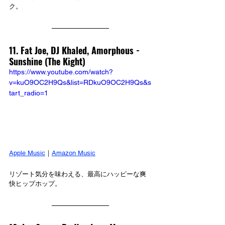
ク。
11. Fat Joe, DJ Khaled, Amorphous - 
Sunshine (The Kight)
https://www.youtube.com/watch?
v=kuO9OC2H9Qs&list=RDkuO9OC2H9Qs&s
tart_radio=1
Apple Music
｜
Amazon Music
リゾート気分を味わえる、最高にハッピーな爽
快ヒップホップ。