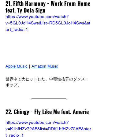
21. Fifth Harmony - Work From Home 
feat. Ty Dola $ign
https://www.youtube.com/watch?
v=5GL9JoH4Sws&list=RD5GL9JoH4Sws&st
art_radio=1
Apple Music
｜
Amazon Music
世界中で大ヒットした、中毒性抜群のダンス・
ポップ。
22. Chingy - Fly Like Me feat. Amerie
https://www.youtube.com/watch?
v=K1hfHZv72AE&list=RDK1hfHZv72AE&star
t_radio=1