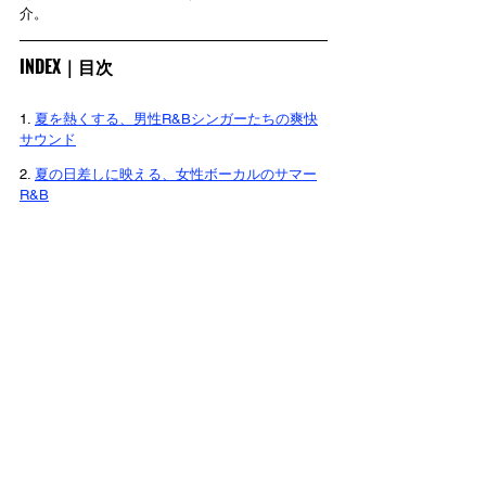
介。
INDEX｜目次
1. 
夏を熱くする、男性R&Bシンガーたちの爽快
サウンド
2. 
夏の日差しに映える、女性ボーカルのサマー
R&B