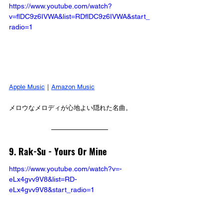
https://www.youtube.com/watch?
v=flDC9z6IVWA&list=RDflDC9z6IVWA&start_
radio=1
Apple Music
｜
Amazon Music
メロウなメロディが心地よい隠れた名曲。
9. Rak-Su - Yours Or Mine
https://www.youtube.com/watch?v=-
eLx4gvv9V8&list=RD-
eLx4gvv9V8&start_radio=1