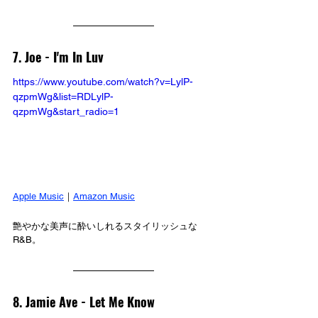
7. Joe - I'm In Luv
https://www.youtube.com/watch?v=LylP-
qzpmWg&list=RDLylP-
qzpmWg&start_radio=1
Apple Music
｜
Amazon Music
艶やかな美声に酔いしれるスタイリッシュな
R&B。
8. Jamie Ave - Let Me Know