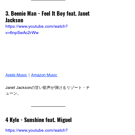
3. Beenie Man - 
Feel It Boy feat. Janet 
Jackson
https://www.youtube.com/watch?
v=6npSwAc2rWw
Apple Music
｜
Amazon Music
Janet Jacksonの甘い歌声が弾けるリゾート・チ
ューン。
4 Kyle - 
Sunshine feat. Miguel
https://www.youtube.com/watch?