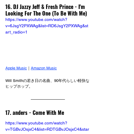
16. DJ Jazzy Jeff & Fresh Prince - I'm 
Looking For The One (To Be With Me)
https://www.youtube.com/watch?
v=6JsgY2PXWAg&list=RD6JsgY2PXWAg&st
art_radio=1
Apple Music
｜
Amazon Music
Will Smithの若き日の名曲、90年代らしい軽快な
ヒップホップ。
17. anders - Come With Me
https://www.youtube.com/watch?
v=TGBvJOsjxC4&list=RDTGBvJOsjxC4&star