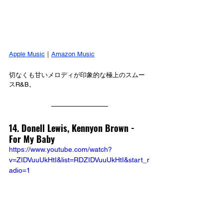
Apple Music
｜
Amazon Music
切なくも甘いメロディが印象的な極上のスムー
スR&B。
14. Donell Lewis, Kennyon Brown - 
For My Baby
https://www.youtube.com/watch?
v=ZIDVuuUkHtI&list=RDZIDVuuUkHtI&start_r
adio=1