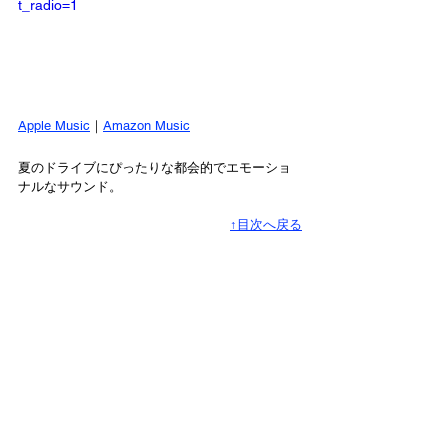
t_radio=1
Apple Music
｜
Amazon Music
夏のドライブにぴったりな都会的でエモーショ
ナルなサウンド。
↑目次へ戻る