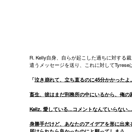
R. Kelly自身、自らが起こした過ちに対する
遣うメッセージを送り、これに対してTyres
「
泣き崩れて、立ち直るのに45分かかったよ
畜生、彼はまだ刑務所の中にいるから、俺の
Kellz, 愛している...コメントなんていらない...
身勝手だけど、あなたのアイデアを形に出来
届けられたら良かったのにと願ってしまう。