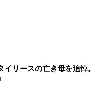
所内からタイリースの亡き母を追悼。
」