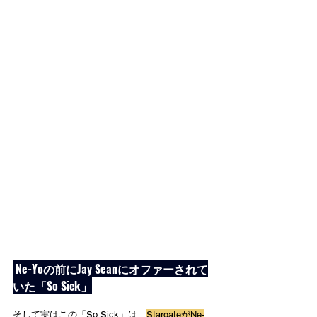
 Ne-Yoの前にJay Seanにオファーされて
いた「So Sick」
そして実はこの「So Sick」は、
StargateがNe-