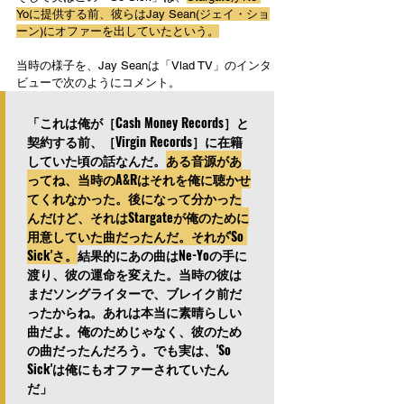
Yoに提供する前、彼らはJay Sean(ジェイ・ショ
ーン)にオファーを出していたという。
当時の様子を、Jay Seanは「Vlad TV」のインタ
ビューで次のようにコメント。
「これは俺が［Cash Money Records］と
契約する前、［Virgin Records］に在籍
していた頃の話なんだ。
ある音源があ
ってね、当時のA&Rはそれを俺に聴かせ
てくれなかった。後になって分かった
んだけど、それはStargateが俺のために
用意していた曲だったんだ。それが'So 
Sick'さ。
結果的にあの曲はNe-Yoの手に
渡り、彼の運命を変えた。当時の彼は
まだソングライターで、ブレイク前だ
ったからね。あれは本当に素晴らしい
曲だよ。俺のためじゃなく、彼のため
の曲だったんだろう。でも実は、'So 
Sick'は俺にもオファーされていたん
だ」