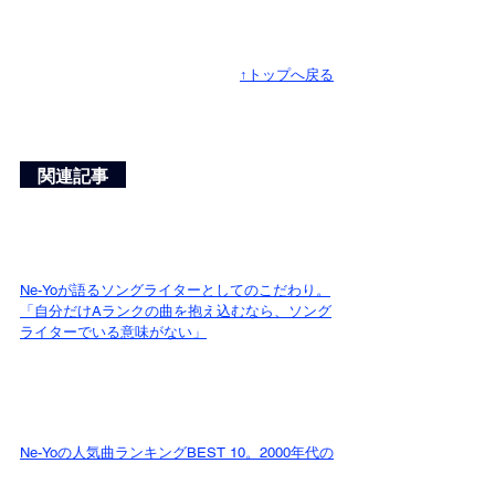
↑トップへ戻る
　関連記事　
Ne-Yoが語るソングライターとしてのこだわり。
「自分だけAランクの曲を抱え込むなら、ソング
ライターでいる意味がない」
Ne-Yoの人気曲ランキングBEST 10。2000年代の
シーンを支配したR&Bキング。