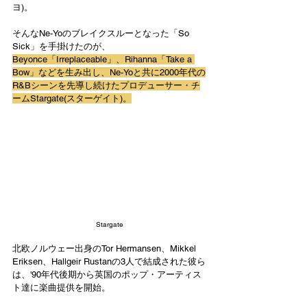
ヨ)。
そんなNe-Yoのブレイクスルーとなった「So 
Sick」を手掛けたのが、
Beyonce「Irreplaceable」、Rihanna「Take a 
Bow」などを生み出し、Ne-Yoと共に2000年代の
R&Bシーンを先導し続けたプロデューサー・チ
ームStargate(スターゲイト)。
Stargate
北欧ノルウェー出身のTor Hermansen、Mikkel 
Eriksen、Hallgeir Rustanの3人で結成された彼ら
は、'90年代後期から英国のポップ・アーティス
ト達に楽曲提供を開始。