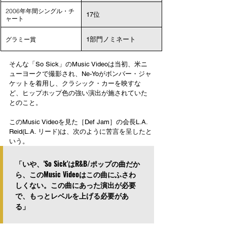
2006年年間シングル・チ
17位
ャート
グラミー賞
1部門ノミネート
そんな「So Sick」のMusic Videoは当初、米ニ
ューヨークで撮影され、Ne-Yoがボンバー・ジャ
ケットを着用し、クラシック・カーを映すな
ど、ヒップホップ色の強い演出が施されていた
とのこと。
このMusic Videoを見た［Def Jam］の会長L.A. 
Reid(L.A. リード)は、次のように苦言を呈したと
いう。
「いや、'So Sick'はR&B/ポップの曲だか
ら、このMusic Videoはこの曲にふさわ
しくない。この曲にあった演出が必要
で、もっとレベルを上げる必要があ
る」