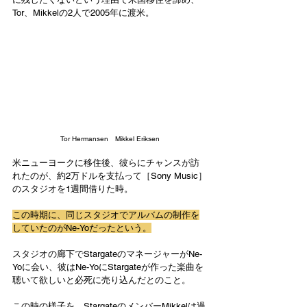
Tor、Mikkelの2人で2005年に渡米。
Tor Hermansen　Mikkel Eriksen
米ニューヨークに移住後、彼らにチャンスが訪
れたのが、約2万ドルを支払って［Sony Music］
のスタジオを1週間借りた時。
この時期に、同じスタジオでアルバムの制作を
していたのがNe-Yoだったという。
スタジオの廊下でStargateのマネージャーがNe-
Yoに会い、彼はNe-YoにStargateが作った楽曲を
聴いて欲しいと必死に売り込んだとのこと。
この時の様子を、StargateのメンバーMikkelは過