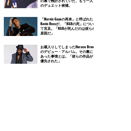
の裏で検討されていた、もう一人
のデュエット候補。
「Marvin Gayeの再来」と呼ばれた
Kevin Rossが、「R&Bの死」につい
て言及。「R&Bが死んだのは彼らが
原因だ」
お蔵入りしてしまったHorace Brown
のデビュー・アルバム。その裏に
あった事情とは。「彼らの作品が
優先された」
'90年代R&Bのカバー10選｜世代を
超えて歌い継がれる名曲たち
Diddyが「Gotta Move On」のリミッ
クスで「Regulate」をサンプリング
したのは、Cassieへの当てつけだっ
たのか。
作曲家、ビートメイカーが曲中に