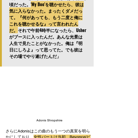
頃だった。
'My Boo'を聴かせたら、彼は
気に入らなかった。まったくダメだっ
て。『何があっても、もう二度と俺に
これを聴かせるな』って言われたん
だ。
それで午前4時半になったら、Usher
がブースに入ったんだ。あんな光景は
人生で見たことがなかった。俺は『明
日にしろよ』って思ってた。でも彼は
その場でやり遂げたんだ」
Adonis Shropshire
さらにAdonisはこの曲のもう一つの真実を明ら
かにしており、
女性パートは当初、Beyonce(ビ