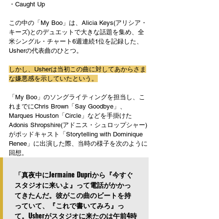
・Caught Up
この中の「My Boo」は、Alicia Keys(アリシア・
キーズ)とのデュエットで大きな話題を集め、全
米シングル・チャート6週連続1位を記録した、
Usherの代表曲のひとつ。
しかし、Usherは当初この曲に対してあからさま
な嫌悪感を示していたという。
「My Boo」のソングライティングを担当し、こ
れまでにChris Brown「Say Goodbye」、
Marques Houston「Circle」などを手掛けた
Adonis Shropshire(アドニス・シュロップシャー)
がポッドキャスト「Storytelling with Dominique 
Renee」に出演した際、当時の様子を次のように
回想。
「真夜中にJermaine Dupriから『今すぐ
スタジオに来いよ』って電話がかかっ
てきたんだ。彼がこの曲のビートを持
っていて、『これで書いてみろ』っ
て。Usherがスタジオに来たのは午前4時