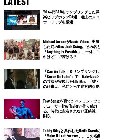
LATEST
'90年代R&Bをサンプリングした洋
楽ヒップホップ50選｜極上のメロ
ウ・ラップを厳選
Michael JordanがMusic Videoに出演
した幻のNew Jack Swing。その名も
「Anything Is Possible」。一体、こ
れはどこで聴ける？
「Can We Talk」をサンプリングした
「Keeps On Fallin'」で、Babyfaceと
の共演が実現したElla Mai。「彼と
の仕事は、私にとって絶対的な夢
だったの」
Trey Songzを育てたベテラン・プロ
デューサーTroy Taylorが作り続け
る、時代に左右されない正統派
R&B。
Teddy Rileyと共作したKeith Sweatの
「Make It Last Forever」。この名曲