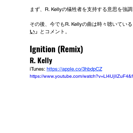
まず、R. Kellyの犠牲者を支持する意思を強
その後、今でもR. Kellyの曲は時々聴いて
い
」
とコメント。
Ignition (Remix)
R. Kelly
iTunes: 
https://apple.co/3hbdpCZ
https://www.youtube.com/watch?v=LI4UjllZuF4&f