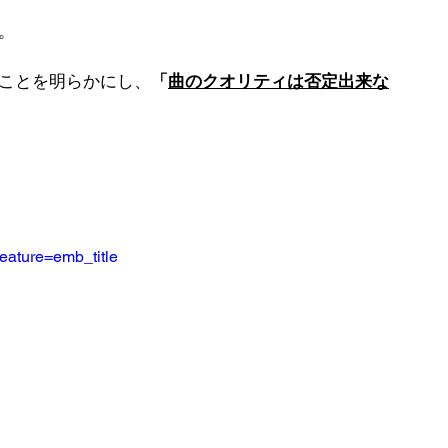
調。
いることを明らかにし、
「
曲のクオリティは否定出来な
eature=emb_title