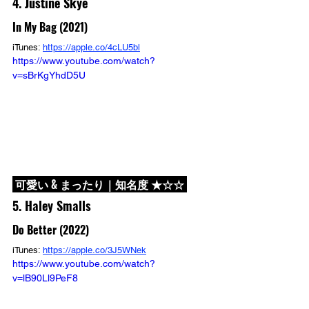
4. Justine Skye
In My Bag (2021)
iTunes: 
https://apple.co/4cLU5bl
https://www.youtube.com/watch?
v=sBrKgYhdD5U
 可愛い & まったり｜知名度 ★☆☆ 
5. Haley Smalls
Do Better (2022)
iTunes: 
https://apple.co/3J5WNek
https://www.youtube.com/watch?
v=lB90Ll9PeF8