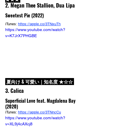
2. Megan Thee Stallion, Dua Lipa
Sweetest Pie (2022)
iTunes: 
https://apple.co/3TNxuTh
https://www.youtube.com/watch?
v=K7JrX7PHGBE
 夏向け & 可愛い｜知名度 ★☆☆ 
3. Calica
Superficial Love feat. Magdalena Bay 
(2020)
iTunes: 
https://apple.co/3TNncCu
https://www.youtube.com/watch?
v=XL9j4cAXcj8