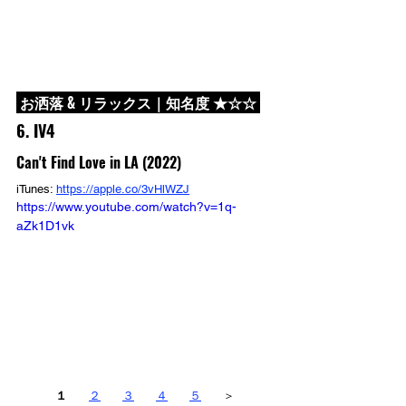
 お洒落 & リラックス｜知名度 ★☆☆ 
6. IV4
Can't Find Love in LA (2022)
iTunes: 
https://apple.co/3vHlWZJ
https://www.youtube.com/watch?v=1q-
aZk1D1vk
１
２
３
４
５
＞