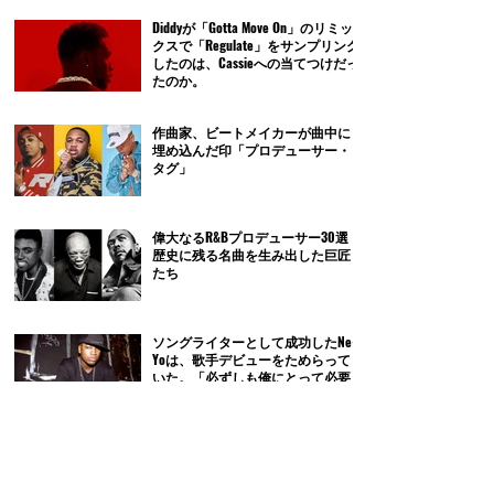
Diddyが「Gotta Move On」のリミッ
クスで「Regulate」をサンプリング
したのは、Cassieへの当てつけだっ
たのか。
作曲家、ビートメイカーが曲中に
埋め込んだ印「プロデューサー・
タグ」
偉大なるR&Bプロデューサー30選｜
歴史に残る名曲を生み出した巨匠
たち
ソングライターとして成功したNe-
Yoは、歌手デビューをためらって
いた。「必ずしも俺にとって必要
なことではない」
Wanya Morrisの息子4兄弟で結成さ
れたWanMorが、Troy Taylorと製作し
た「Must Be Love」のセッションを