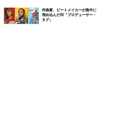
作曲家、ビートメイカーが曲中に
埋め込んだ印「プロデューサー・
タグ」
偉大なるR&Bプロデューサー30選｜
歴史に残る名曲を生み出した巨匠
たち
ソングライターとして成功したNe-
Yoは、歌手デビューをためらって
いた。「必ずしも俺にとって必要
なことではない」
Wanya Morrisの息子4兄弟で結成さ
れたWanMorが、Troy Taylorと製作し
た「Must Be Love」のセッションを
振り返る。「彼は厳しくて冗談は
通じないよ」
実はカバーだったJeremy Jordanの
「Wannagirl」