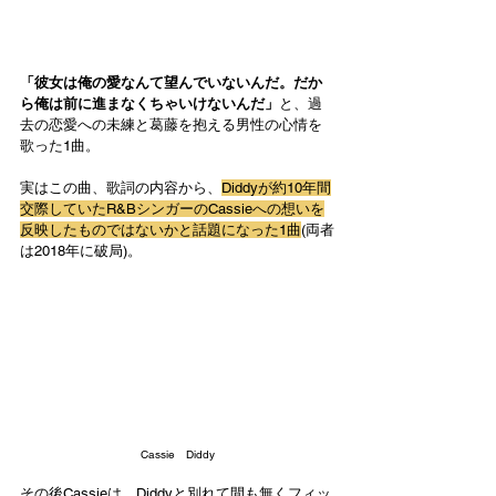
「彼女は俺の愛なんて望んでいないんだ。だか
ら俺は前に進まなくちゃいけないんだ」
と、過
去の恋愛への未練と葛藤を抱える男性の心情を
歌った1曲。
実はこの曲、歌詞の内容から、
Diddyが約10年間
交際していたR&BシンガーのCassieへの想いを
反映したものではないかと話題になった1曲
(両者
は2018年に破局)。
Cassie　Diddy
その後Cassieは、Diddyと別れて間も無くフィッ