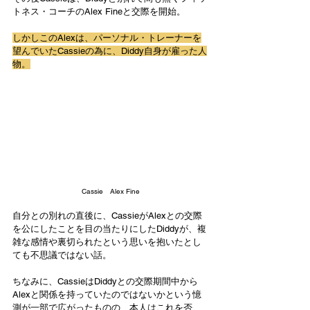
トネス・コーチのAlex Fineと交際を開始。
しかしこのAlexは、パーソナル・トレーナーを
望んでいたCassieの為に、Diddy自身が雇った人
物。
Cassie　Alex Fine
自分との別れの直後に、CassieがAlexとの交際
を公にしたことを目の当たりにしたDiddyが、複
雑な感情や裏切られたという思いを抱いたとし
ても不思議ではない話。
ちなみに、CassieはDiddyとの交際期間中から
Alexと関係を持っていたのではないかという憶
測が一部で広がったものの、本人はこれを否