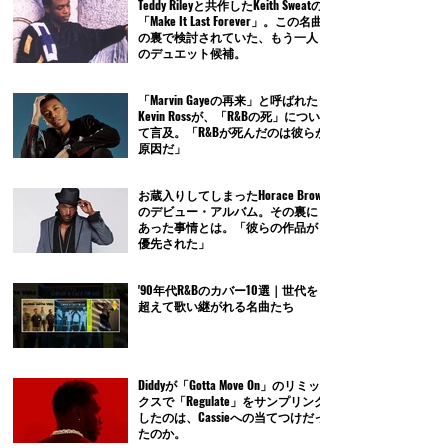
Teddy Rileyと共作したKeith Sweatの
「Make It Last Forever」。この名曲
の裏で検討されていた、もう一人
のデュエット候補。
「Marvin Gayeの再来」と呼ばれた
Kevin Rossが、「R&Bの死」につい
て言及。「R&Bが死んだのは彼らが
原因だ」
お蔵入りしてしまったHorace Brown
のデビュー・アルバム。その裏に
あった事情とは。「彼らの作品が
優先された」
'90年代R&Bのカバー10選｜世代を
超えて歌い継がれる名曲たち
Diddyが「Gotta Move On」のリミッ
クスで「Regulate」をサンプリング
したのは、Cassieへの当てつけだっ
たのか。