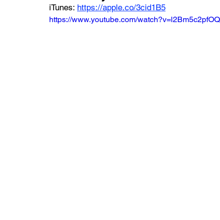
iTunes: 
https://apple.co/3cid1B5
https://www.youtube.com/watch?v=l2Bm5c2pfOQ