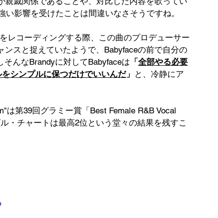
両者が親戚関係であることや、対比した内容を歌ってい
dyから強い影響を受けたことは間違いなさそうですね。
 My Room"をレコーディングする際、この曲のプロデューサー
ャンスと捉えていたようで、Babyfaceの前で自分の
Brandyに対してBabyfaceは
「
全部やる必要
ルをシンプルに保つだけでいいんだ
」
と、冷静にア
m"は第39回グラミー賞「Best Female R&B Vocal 
シングル・チャートは最高2位という堂々の結果を残すこ
o