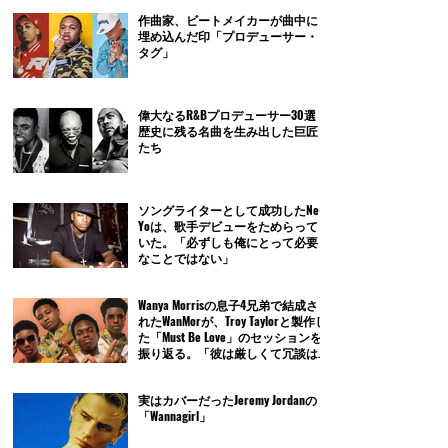
作曲家、ビートメイカーが曲中に
埋め込んだ印「プロデューサー・
タグ」
偉大なるR&Bプロデューサー30選｜
歴史に残る名曲を生み出した巨匠
たち
ソングライターとして成功したNe-
Yoは、歌手デビューをためらって
いた。「必ずしも俺にとって必要
なことではない」
Wanya Morrisの息子4兄弟で結成さ
れたWanMorが、Troy Taylorと製作し
た「Must Be Love」のセッションを
振り返る。「彼は厳しくて冗談は
通じないよ」
実はカバーだったJeremy Jordanの
「Wannagirl」