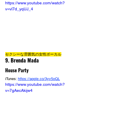
https://www.youtube.com/watch?
v=vl7d_yqUJ_4
セクシーな雰囲気の女性ボーカル
9. Brenda Mada
House Party
iTunes: 
https://apple.co/3yv5oQL
https://www.youtube.com/watch?
v=7gAecAkijw4