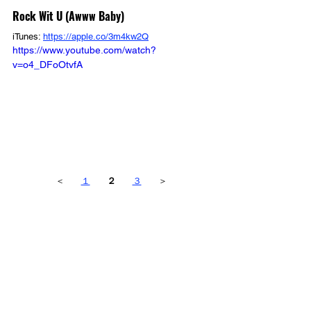
Rock Wit U (Awww Baby)
iTunes: 
https://apple.co/3m4kw2Q
https://www.youtube.com/watch?
v=o4_DFoOtvfA
＜
１
２      
３
＞