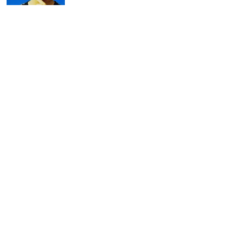
Ne-Yoとの契約を検討していたとい
うDr. Dre。契約実現を阻んだ「あ
る要素」とは。
Ne-Yoのデビュー曲「Stay」の結果
をL.A. Reidが断言。「この曲は大ヒ
ットしないよ」
R&Bグループ出身のプロデューサー
6選｜時代を築いた音楽クリエイタ
ーたち
「あと1曲ヒットすれば本当にブレ
イクする」と言われ続けたKehlani
が、遂に手にしたヒット曲
「Folded」。「神様のタイミングだ
ったと思うわ」
無断でミックスが変更されていた
Troopの「Spread My Wings」に対