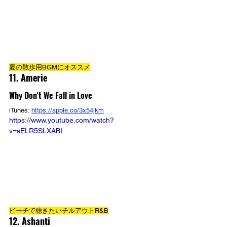
夏の散歩用BGMにオススメ
11. Amerie
Why Don't We Fall in Love
iTunes: 
https://apple.co/3x54jkm
https://www.youtube.com/watch?
v=sELR5SLXABI
ビーチで聴きたいチルアウトR&B
12. Ashanti