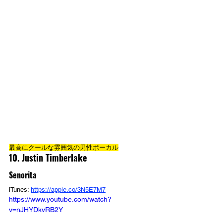
最高にクールな雰囲気の男性ボーカル
10. Justin Timberlake
Senorita
iTunes: 
https://apple.co/3N5E7M7
https://www.youtube.com/watch?
v=nJHYDkvRB2Y