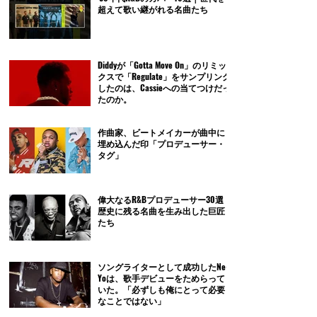
超えて歌い継がれる名曲たち
Diddyが「Gotta Move On」のリミッ
クスで「Regulate」をサンプリング
したのは、Cassieへの当てつけだっ
たのか。
作曲家、ビートメイカーが曲中に
埋め込んだ印「プロデューサー・
タグ」
偉大なるR&Bプロデューサー30選｜
歴史に残る名曲を生み出した巨匠
たち
ソングライターとして成功したNe-
Yoは、歌手デビューをためらって
いた。「必ずしも俺にとって必要
なことではない」