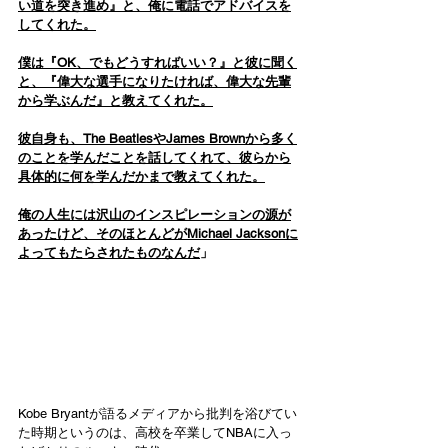
い道を突き進め』と、俺に電話でアドバイスを
してくれた。
僕は『OK、でもどうすればいい？』と彼に聞く
と、『偉大な選手になりたければ、偉大な先輩
から学ぶんだ』と教えてくれた。
彼自身も、The BeatlesやJames Brownから多く
のことを学んだことを話してくれて、彼らから
具体的に何を学んだかまで教えてくれた。
俺の人生には沢山のインスピレーションの源が
あったけど、そのほとんどがMichael Jacksonに
よってもたらされたものなんだ
」
Kobe Bryantが語るメディアから批判を浴びてい
た時期というのは、高校を卒業してNBAに入っ