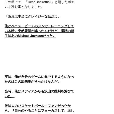
この壇上で、「Dear Basketball」と題したポエ
ムを読む事となりました。
「
あれは本当にクレイジーな話だよ。
俺がベニス・ビーチのジムでトレーニングして
いる時に突然電話が鳴ったんだけど、電話の相
手はあのMichael Jacksonだった。
実は、俺が自分のゲームに集中するようになっ
たのはこの出来事がきっかけなんだ。
当時、俺はメディアからも沢山の批判を浴びて
いた。
彼は大のバスケットボール・ファンだったか
ら、『自分のやることにフォーカスして、正し