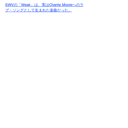
SWVの「Weak」は、実はChante Mooreへのラ
ブ・ソングとして生まれた楽曲だった。
DIDDY
MICHAEL JACKSON
RODNEY JERKINS
CORY ROONEY
CHANTE MOORE
TOMMY MOTTOLA
JENNIFER LOEPZ
LATEST
'90年代R&Bのカバー10選｜世代を
超えて歌い継がれる名曲たち