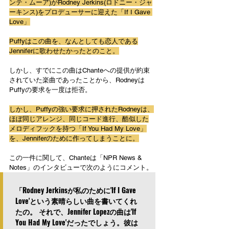
ンテ・ムーア)がRodney Jerkins(ロドニー・ジャ
ーキンス)をプロデューサーに迎えた「If I Gave 
Love」
Puffyはこの曲を、なんとしても恋人である
Jenniferに歌わせたかったとのこと。
しかし、すでにこの曲はChanteへの提供が約束
されていた楽曲であったことから、Rodneyは
Puffyの要求を一度は拒否。
しかし、Puffyの強い要求に押されたRodneyは、
ほぼ同じアレンジ、同じコード進行、酷似した
メロディフックを持つ「If You Had My Love」
を、Jenniferのために作ってしまうことに。
この一件に関して、Chanteは「NPR News & 
Notes」のインタビューで次のようにコメント。
「Rodney Jerkinsが私のために'If I Gave 
Love'という素晴らしい曲を書いてくれ
たの。 それで、Jennifer Lopezの曲は'If 
You Had My Love'だったでしょう。彼は