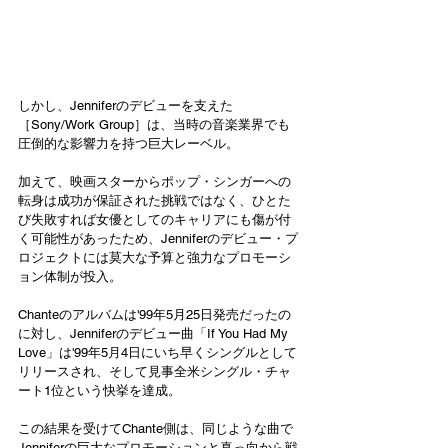
しかし、Jenniferのデビューを支えた
［Sony/Work Group］は、当時の音楽業界でも
圧倒的な影響力を持つ巨大レーベル。
加えて、映画スターからポップ・シンガーへの
転身は成功が保証された挑戦ではなく、ひとた
び失敗すれば女優としてのキャリアにも傷が付
く可能性があったため、Jenniferのデビュー・プ
ロジェクトには莫大な予算と強力なプロモーシ
ョン体制が投入。
Chanteのアルバムは'99年5月25日発売だったの
に対し、Jenniferのデビュー曲「If You Had My 
Love」は'99年5月4日にいち早くシングルとして
リリースされ、そして見事全米シングル・チャ
ート1位という快挙を達成。
この結果を受けてChante側は、同じような曲で
Jenniferの巨大なプロモーションと真っ向から戦