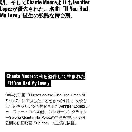
明。そしてChante MooreよりもJennifer
Lopezが優先された、名曲「If You Had
My Love」誕生の残酷な舞台裏。
 Chante Mooreの曲を盗作して生まれた
「If You Had My Love」
'93年に映画『
Nurses on the Line: The Crash of 
Flight 7
』に出演したことをきっかけに、女優と
してのキャリアを本格化させたJennifer Lopez(ジ
ェニファー・ロペス)は、シンガーソングライタ
ーSelena Quintanilla-Perezの生涯を描いた'97年
公開の伝記映画『Selena』で主演に抜擢。