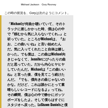
Michael Jackson　Cory Rooney
この時の状況を、Coryは次のようにコメント。
「Michaelが何曲か聴いていて、そのト
ラックに差しかかった時、僕は心の中
で『頼むから気に入らないでくれ…』と
祈っていた。ところがMichaelは、『お
お、この曲いいね』と言い始めたん
だ。気に入ってくれたこと自体は嬉し
かった。でも僕は、この曲はMichael向
きじゃなくて、Jenniferにぴったりの曲
だと思っていた。だから内心ヒヤヒヤ
していたんだ。Michaelは『この曲いい
ね』と言った後、僕を見てこう続けた
んだ。『でも、僕向きの曲じゃないの
かな。だけど、これは誰かにとって素
晴らしいレコードになるよ』ってね。
その瞬間、僕は心の中で静かにガッツ
ポーズをしたよ。そして僕らはすぐに
スタジオへ戻った。LaShawn Danielsと僕