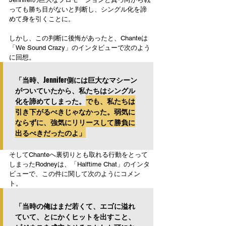
っても勝ち目がないと判断し、シングル化を諦
めて身を引くことに。
しかし、この判断に後悔があったと、Chanteは
「We Sound Crazy」のインタビューで次のよう
に回想。
「当時、Jennifer側には巨大なマシーン
がついていたから、私たちはシングル
化を諦めてしまった。
でも、私たちは
引き下がるべきじゃなかった。弱気に
ならずに、強気にリリースして勝負に
出るべきだったのよ」
そしてChanteへ裏切りとも取れる行動をとって
しまったRodneyは、「Halftime Chat」のインタ
ビューで、この件に関して次のようにコメン
ト。
「当時の俺はまだ若くて、エゴに溢れ
ていて、とにかくヒットを出すこと、