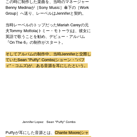
この時に制作した楽曲を、当時のマネージャー
Benny Medinaが［Sony Music］傘下の［Work 
Group］へ送り、レーベルはJenniferと契約。
当時レーベルのトップだったMariah Careyの元
夫Tommy Mottola(トミー・モトーラ)は、彼女に
英語で歌うことを勧め、デビュー・アルバム
『On The 6』の制作がスタート。
そしてアルバムの制作中、当時Jenniferと交際し
ていたSean "Puffy" Combs(ショーン・"パフ
ィ"・コムズ)が、
ある音源を耳にしたという。
Jennifer Lopez　Sean "Puffy" Combs
Puffyが耳にした音源とは、
Chante Moore(シャ