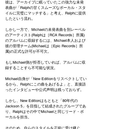
彼は、アーカイブに眠っていたこの強力な未発
表曲が「Ralphの甘くスムーズなボーカル・スタ
イルに完璧にマッチする」と考え、Ralphに提供
したという流れ。
しかし一方で、Michaelの未発表曲を別レーベル
のアーティスト(Ralphは［RCA Records］所属)
のアルバムに収録するには、Michael本人および
彼の管理チーム(Michaelは［Epic Records］所
属)の正式な許可が不可欠。
もしMichael側が拒否していれば、アルバムに収
録することすら不可能な状況。
Michael自身が「New Editionをリスペクトしてい
るから、Ralphにこの曲をあげるよ」と、直接語
ったインタビューや公式声明は残っておらず。
しかし、New Editionはもともと「80年代の
Jackson 5」を目指して結成されたグループであ
り、Ralphはその中でMichaelと同じリード・ボ
ーカルを担当。
そのため、自らのスタイルを正統に受け継ぐ