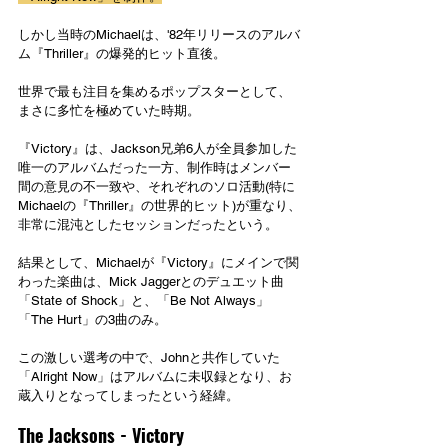
しかし当時のMichaelは、'82年リリースのアルバ
ム『Thriller』の爆発的ヒット直後。
世界で最も注目を集めるポップスターとして、
まさに多忙を極めていた時期。
『Victory』は、Jackson兄弟6人が全員参加した
唯一のアルバムだった一方、制作時はメンバー
間の意見の不一致や、それぞれのソロ活動(特に
Michaelの『Thriller』の世界的ヒット)が重なり、
非常に混沌としたセッションだったという。
結果として、Michaelが『Victory』にメインで関
わった楽曲は、Mick Jaggerとのデュエット曲
「State of Shock」と、「Be Not Always」
「The Hurt」の3曲のみ。
この激しい選考の中で、Johnと共作していた
「Alright Now」はアルバムに未収録となり、お
蔵入りとなってしまったという経緯。
The Jacksons - Victory