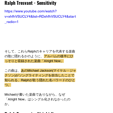
Ralph Tresvant - Sensitivity
https://www.youtube.com/watch?
v=xhfhVSUCLY4&list=RDxhfhVSUCLY4&start
_radio=1
そして、これらRalphのキャリアを代表する楽曲
の陰に隠れるかのように、
アルバムの後半にひ
っそりと収録された楽曲「Alright Now」
この曲は、
あのMichael Jackson(マイケル・ジャ
クソン)がソングライティングを担当したことで
知られる、Ralphが歌う隠れた名バラードのひと
つ。
Michaelが書いた楽曲でありながら、なぜ
「Alright Now」はシングル化されなかったの
か。