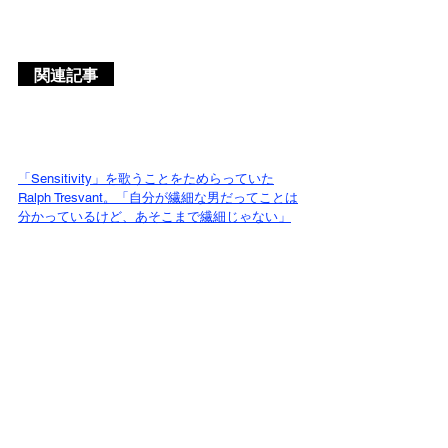
　関連記事　
「Sensitivity」を歌うことをためらっていた
Ralph Tresvant。「自分が繊細な男だってことは
分かっているけど、あそこまで繊細じゃない」
Bobby Brownの元マネージャーが激白。
「'Every Little Step'の一部は、Ralph Tresvantが
歌った」