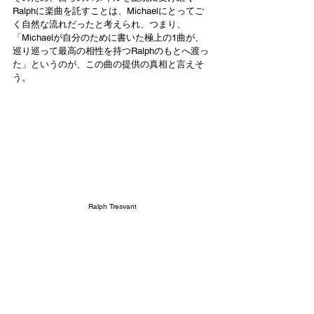
Ralphに楽曲を託すことは、Michaelにとってご
く自然な流れだったと考えられ、つまり、
「Michaelが自分のために書いた極上の1曲が、
巡り巡って最高の相性を持つRalphのもとへ渡っ
た」というのが、この曲の提供の真相と言えそ
う。
Ralph Tresvant