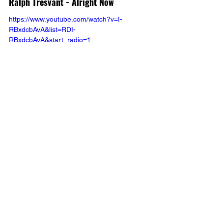
Ralph Tresvant - Alright Now
https://www.youtube.com/watch?v=I-
RBxdcbAvA&list=RDI-
RBxdcbAvA&start_radio=1