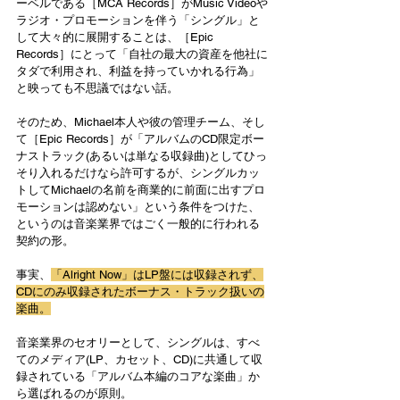
ーベルである［MCA Records］がMusic Videoや
ラジオ・プロモーションを伴う「シングル」と
して大々的に展開することは、［Epic 
Records］にとって「自社の最大の資産を他社に
タダで利用され、利益を持っていかれる行為」
と映っても不思議ではない話。
そのため、Michael本人や彼の管理チーム、そし
て［Epic Records］が「アルバムのCD限定ボー
ナストラック(あるいは単なる収録曲)としてひっ
そり入れるだけなら許可するが、シングルカッ
トしてMichaelの名前を商業的に前面に出すプロ
モーションは認めない」という条件をつけた、
というのは音楽業界ではごく一般的に行われる
契約の形。
事実、
「Alright Now」はLP盤には収録されず、
CDにのみ収録されたボーナス・トラック扱いの
楽曲。
音楽業界のセオリーとして、シングルは、すべ
てのメディア(LP、カセット、CD)に共通して収
録されている「アルバム本編のコアな楽曲」か
ら選ばれるのが原則。