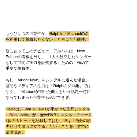
もうひとつの可能性が、
Ralphが「Michaelの名
を利用して勝負したくない」と考えた可能性。
彼にとってこのデビュー・アルバムは、New 
Editionの看板を外し、「1人の独立したシンガー
として世間に実力を証明する」ための、極めて
重要な勝負作。
もし「Alright Now」をシングルに選んだ場合、
世間やメディアの注目は「Ralphのソロ曲」では
なく、「Michaelが書いた曲」という話題一色に
なってしまった可能性も否定できず。
Ralphは、Jam & Lewisが手がけた先行シングル
「Sensitivity」
が、全米R&Bシングル・チャート
1位の大ヒットを記録しており、彼は「自分の歌
声だけで頂点に立てる」ということを、すでに
証明済み。