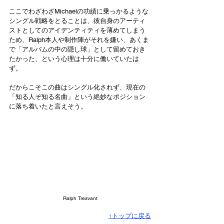
ここでわざわざMichaelの功績に乗っかるような
シングル戦略をとることは、彼自身のアーティ
ストとしてのアイデンティティを薄めてしまう
ため、Ralph本人や制作陣がそれを嫌い、あくま
で「アルバムの中の隠し球」として留めておき
たかった、という心理は十分に働いていたは
ず。
だからこそこの曲はシングル化されず、現在の
「知る人ぞ知る名曲」という絶妙なポジション
に落ち着いたと言えそう。
Ralph Tresvant
↑トップに戻る