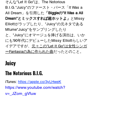
そんな"Let It Go"は、The Notorious 
B.I.G."Juicy"のファースト・バース「It Was a 
All Dream」を引用した
「Biggieの"It Was a All 
Dream"とミックスすれば超ホットよ」
とMissy 
Elliottがラップしたり、"Juicy"の元ネタである
Mtume"Juicy"をサンプリングしたり
と、"Juicy"にオマージュを捧げる演出は、いか
にも'90年代にデビューしたMissy Elliottらしいア
イデアですが、
元々この"Let It Go"は女性シンガ
ーFantasiaの為に作られた曲
だったとのこと。
Juicy
The Notorious B.I.G.
iTunes: 
https://apple.co/3yLHweK
https://www.youtube.com/watch?
v=_JZom_gVfuw