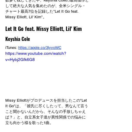
数多く残してきた中、Keyshia Coleの最高傑作と
して絶大な人気を集めたのが、全米シングル・
チャート最高7位を記録した"Let It Go feat. 
Missy Elliott, Lil' Kim"。
Let It Go feat. Missy Elliott, Lil' Kim
Keyshia Cole
iTunes: 
https://apple.co/3lyvoWC
https://www.youtube.com/watch?
v=Hybj2Gfk6G8
Missy Elliottがプロデュースを担当したこの"Let 
It Go"は、「彼氏に尽くしたって、男なんて言う
こと聞かないんだから、そんなの手放しちゃえ
ば？」と、自立系女子達が異性関係での悩みに
立ち向かう様を歌った1曲。