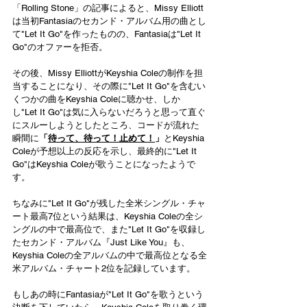
「Rolling Stone」の記事によると、Missy Elliott
は当初Fantasiaのセカンド・アルバム用の曲とし
て"Let It Go"を作ったものの、Fantasiaは"Let It 
Go"のオファーを拒否。
その後、Missy ElliottがKeyshia Coleの制作を担
当することになり、その際に"Let It Go"を含むい
くつかの曲をKeyshia Coleに聴かせ、しか
し"Let It Go"は気に入らないだろうと思って直ぐ
にスルーしようとしたところ、コードが流れた
瞬間に
「
待って、待って！止めて！
」
とKeyshia 
Coleが予想以上の反応を示し、最終的に"Let It 
Go"はKeyshia Coleが歌うことになったようで
す。
ちなみに"Let It Go"が残した全米シングル・チャ
ート最高7位という結果は、Keyshia Coleの全シ
ングルの中で最高位で、また"Let It Go"を収録し
たセカンド・アルバム『Just Like You』も、
Keyshia Coleの全アルバムの中で最高位となる全
米アルバム・チャート2位を記録しています。
もしあの時にFantasiaが"Let It Go"を歌うという