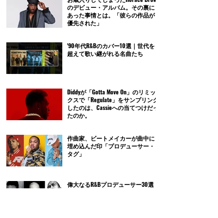
のデビュー・アルバム。その裏に
あった事情とは。「彼らの作品が
優先された」
'90年代R&Bのカバー10選｜世代を
超えて歌い継がれる名曲たち
Diddyが「Gotta Move On」のリミッ
クスで「Regulate」をサンプリング
したのは、Cassieへの当てつけだっ
たのか。
作曲家、ビートメイカーが曲中に
埋め込んだ印「プロデューサー・
タグ」
偉大なるR&Bプロデューサー30選｜
歴史に残る名曲を生み出した巨匠
たち