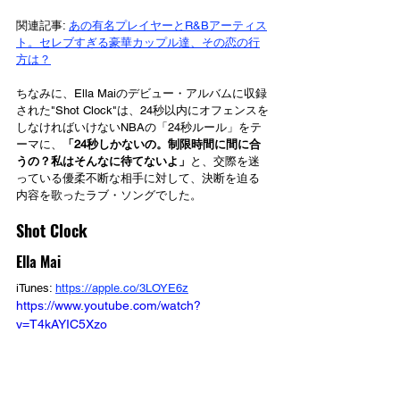
関連記事: 
あの有名プレイヤーとR&Bアーティス
ト。セレブすぎる豪華カップル達、その恋の行
方は？
ちなみに、Ella Maiのデビュー・アルバムに収録
された"Shot Clock"は、24秒以内にオフェンスを
しなければいけないNBAの「24秒ルール」をテ
ーマに、
「24秒しかないの。制限時間に間に合
うの？私はそんなに待てないよ」
と、交際を迷
っている優柔不断な相手に対して、決断を迫る
内容を歌ったラブ・ソングでした。
Shot Clock
Ella Mai
iTunes: 
https://apple.co/3LOYE6z
https://www.youtube.com/watch?
v=T4kAYIC5Xzo