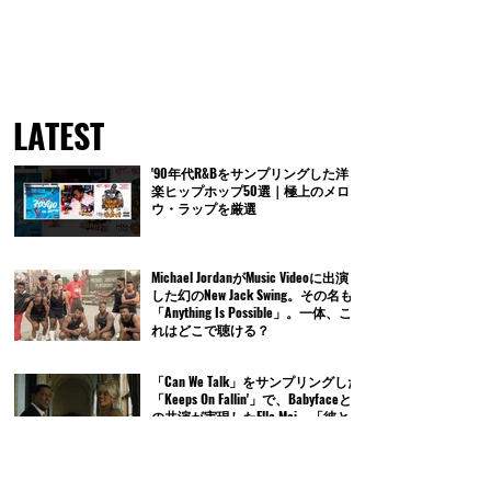
LATEST
'90年代R&Bをサンプリングした洋
楽ヒップホップ50選｜極上のメロ
ウ・ラップを厳選
Michael JordanがMusic Videoに出演
した幻のNew Jack Swing。その名も
「Anything Is Possible」。一体、こ
れはどこで聴ける？
「Can We Talk」をサンプリングした
「Keeps On Fallin'」で、Babyfaceと
の共演が実現したElla Mai。「彼と
の仕事は、私にとって絶対的な夢
だったの」
Trey Songzを育てたベテラン・プロ