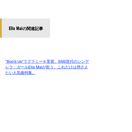
Ella Maiの関連記事
"Boo'd Up"でグラミーを受賞。SNS世代のシンデ
レラ・ガールElla Maiが歌う、これだけは押さえ
たい人気曲特集。