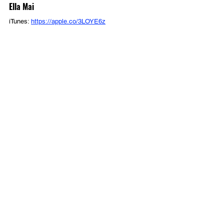
Ella Mai
iTunes: 
https://apple.co/3LOYE6z