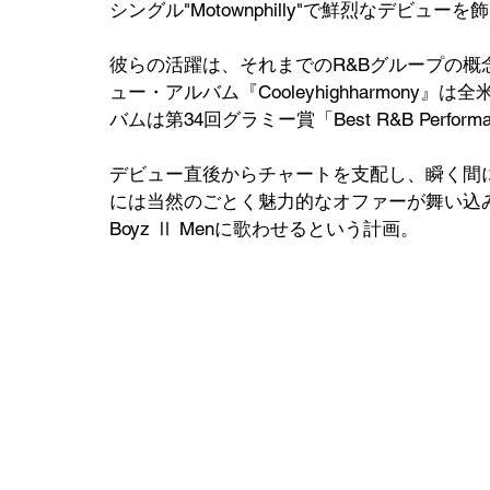
シングル"Motownphilly"で鮮烈なデビューを飾
彼らの活躍は、それまでのR&Bグループの概念を覆
ュー・アルバム『Cooleyhighharmon
バムは第34回グラミー賞「Best R&B Performance
デビュー直後からチャートを支配し、瞬く間に無
には当然のごとく魅力的なオファーが舞い込み、
Boyz Ⅱ Menに歌わせるという計画。