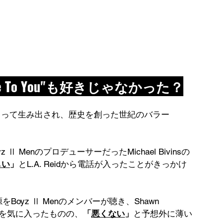
ke Love To You"も好きじゃなかった？
mmonsの3人によって生み出され、歴史を創った世紀のバラー
 Ⅱ MenのプロデューサーだったMichael Bivinsの
しい
」
とL.A. Reidから電話が入ったことがきっかけ
音源をBoyz Ⅱ Menのメンバーが聴き、Shawn 
 Road"を気に入ったものの、
「
悪くない
」
と予想外に薄い