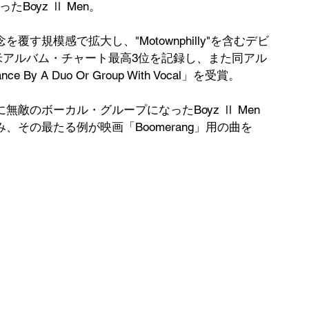
ったBoyz Ⅱ Men。
す規模感で拡大し、"Motownphilly"を含むデビ
y』は全米アルバム・チャート最高3位を記録し、また同アル
 By A Duo Or Group With Vocal」を受賞。
敵のボーカル・グループになったBoyz Ⅱ Men
その最たる例が映画「Boomerang」用の曲を