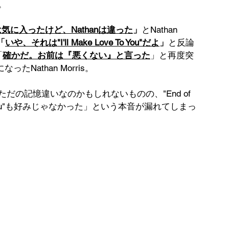
と。
は気に入ったけど、Nathanは違った
」
とNathan 
「
いや、それは"I'll Make Love To You"だよ
」
と反論
「
確かだ。お前は『悪くない』と言った
」と再度突
Nathan Morris。
sはただの記憶違いなのかもしれないものの、"End of 
ve To You"も好みじゃなかった」という本音が漏れてしまっ