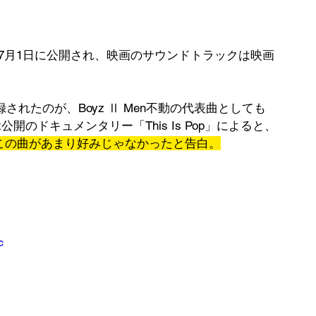
」は'92年7月1日に公開され、映画のサウンドトラックは映画
録されたのが、Boyz Ⅱ Men不動の代表曲としても
tflix公開のドキュメンタリー「This Is Pop」によると、
isは当初この曲があまり好みじゃなかったと告白。
c