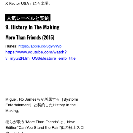
X Factor USA」にも出場。
 人気レーベルと契約 
9. History In The Making
More Than Friends (2015)
iTunes: 
https://apple.co/3g9rvWb
https://www.youtube.com/watch?
v=myG2NJm_US8&feature=emb_title
Miguel, Ro Jamesらが所属する［Bystorm 
Entertainment］と契約したHistory in the 
Making。
彼らが歌う"More Than Friends"は、New 
Edition"Can You Stand the Rain"似の極上スロ