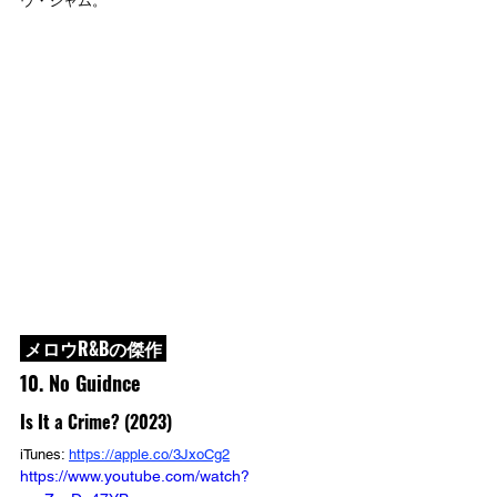
ウ・ジャム。
 メロウR&Bの傑作 
10. No Guidnce
Is It a Crime? (2023)
iTunes: 
https://apple.co/3JxoCg2
https://www.youtube.com/watch?