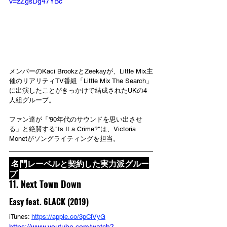
v=zZgsDg47YBc
メンバーのKaci BrookzとZeekayが、Little Mix主
催のリアリティTV番組「Little Mix The Search」
に出演したことがきっかけで結成されたUKの4
人組グループ。
ファン達が「'90年代のサウンドを思い出させ
る」と絶賛する"Is It a Crime?"は、Victoria 
Monetがソングライティングを担当。
 名門レーベルと契約した実力派グルー
プ 
11. Next Town Down
Easy feat. 6LACK (2019)
iTunes: 
https://apple.co/3pClVyG
https://www.youtube.com/watch?