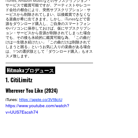
iTunes, Amazon Musicなどのサブスクリプション・
サービスで鑑賞可能ですが、アーティストやレコー
ド会社の都合により、突然サブスクリプション・サ
ービスから削除されてしまい、以後鑑賞できなくな
る楽曲が希に出てきます。しかし、iTunesなどで音
源をダウンロード購入し、ご自身のスマートフォン
やパソコンに保存しておけば、仮にサブスクリプシ
ョン・サービスから音源が削除されてしまった場合
でも、その後も永続的に鑑賞可能な為、「この曲だ
けは一生聴き続けたい」「この曲だけは削除されて
しまうと困る」というお気に入りの楽曲がある場合
は、1つの選択肢として「ダウンロード購入」もオス
スメ致します。
 Hitmakaプロデュース 
1. CitiLimitz
Wherever You Like (2024)
iTunes: 
https://apple.co/3Vf8ciU
https://www.youtube.com/watch?
v=UUS7Escsh74