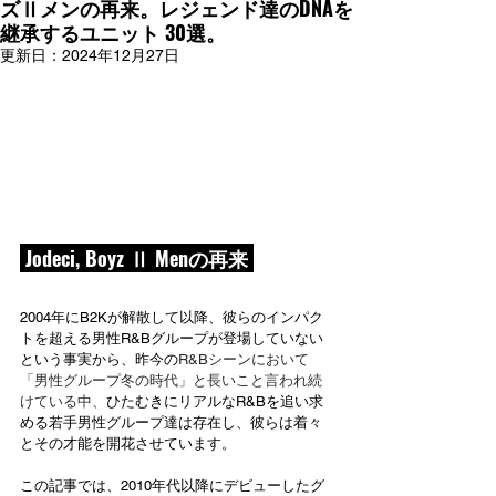
ズⅡメンの再来。レジェンド達のDNAを
継承するユニット 30選。
更新日：
2024年12月27日
 Jodeci, Boyz Ⅱ Menの再来 
2004年にB2Kが解散して以降、彼らのインパク
トを超える男性R&Bグループが登場していない
という事実から、昨今の
R&Bシーンにおいて
「男性グループ冬の時代」と長いこと言われ続
けている中、
ひたむきにリアルなR&Bを追い求
める若手男性グループ達は存在し、彼らは着々
とその才能を開花させています。
この記事では、2010年代以降にデビューしたグ