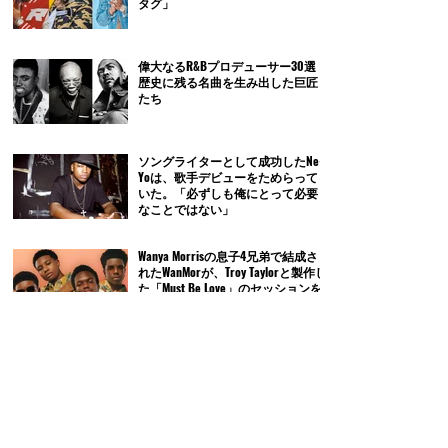
タグ」
偉大なるR&Bプロデューサー30選｜
歴史に残る名曲を生み出した巨匠
たち
ソングライターとして成功したNe-
Yoは、歌手デビューをためらって
いた。「必ずしも俺にとって必要
なことではない」
Wanya Morrisの息子4兄弟で結成さ
れたWanMorが、Troy Taylorと製作し
た「Must Be Love」のセッションを
振り返る。「彼は厳しくて冗談は
通じないよ」
実はカバーだったJeremy Jordanの
「Wannagirl」
Ne-Yoとの契約を検討していたとい