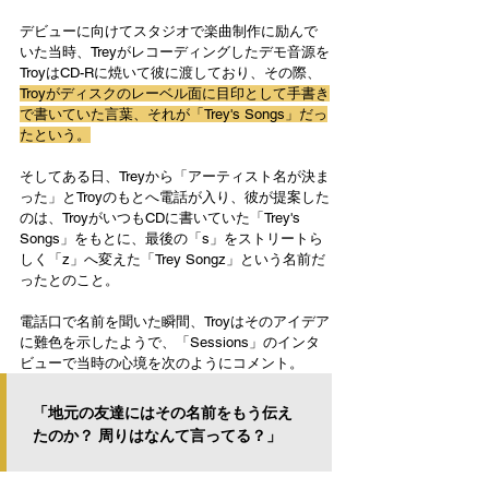
デビューに向けてスタジオで楽曲制作に励んで
いた当時、Treyがレコーディングしたデモ音源を
TroyはCD-Rに焼いて彼に渡しており、その際、
Troyがディスクのレーベル面に目印として手書き
で書いていた言葉、それが「Trey's Songs」だっ
たという。
そしてある日、Treyから「アーティスト名が決ま
った」とTroyのもとへ電話が入り、彼が提案した
のは、TroyがいつもCDに書いていた「Trey's 
Songs」をもとに、最後の「s」をストリートら
しく「z」へ変えた「Trey Songz」という名前だ
ったとのこと。
電話口で名前を聞いた瞬間、Troyはそのアイデア
に難色を示したようで、「Sessions」のインタ
ビューで当時の心境を次のようにコメント。
「地元の友達にはその名前をもう伝え
たのか？ 周りはなんて言ってる？」