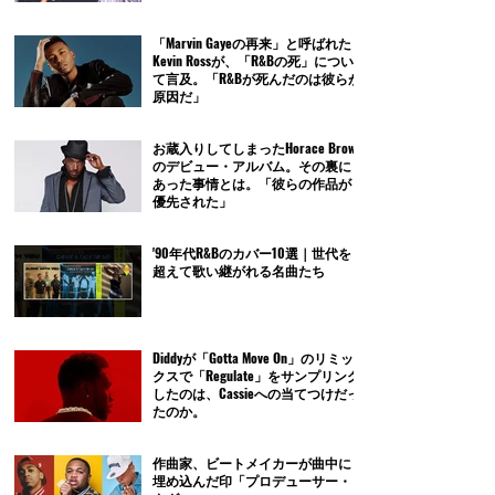
「Marvin Gayeの再来」と呼ばれた
Kevin Rossが、「R&Bの死」につい
て言及。「R&Bが死んだのは彼らが
原因だ」
お蔵入りしてしまったHorace Brown
のデビュー・アルバム。その裏に
あった事情とは。「彼らの作品が
優先された」
'90年代R&Bのカバー10選｜世代を
超えて歌い継がれる名曲たち
Diddyが「Gotta Move On」のリミッ
クスで「Regulate」をサンプリング
したのは、Cassieへの当てつけだっ
たのか。
作曲家、ビートメイカーが曲中に
埋め込んだ印「プロデューサー・