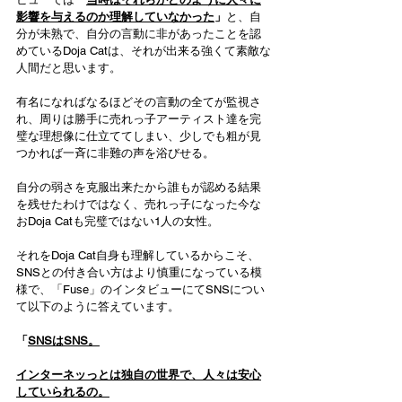
影響を与えるのか理解していなかった
」
と、自
分が未熟で、自分の言動に非があったことを認
めているDoja Catは、それが出来る強くて素敵な
人間だと思います。
有名になればなるほどその言動の全てが監視さ
れ、周りは勝手に売れっ子アーティスト達を完
璧な理想像に仕立ててしまい、少しでも粗が見
つかれば一斉に非難の声を浴びせる。
自分の弱さを克服出来たから誰もが認める結果
を残せたわけではなく、売れっ子になった今な
おDoja Catも完璧ではない1人の女性。
それをDoja Cat自身も理解しているからこそ、
SNSとの付き合い方はより慎重になっている模
様で、「Fuse」のインタビューにてSNSについ
て以下のように答えています。
「
SNSはSNS。
インターネッっとは独自の世界で、人々は安心
していられるの。