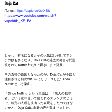
Doja Cat
iTunes: 
https://apple.co/3blX3Ik
https://www.youtube.com/watch?
v=pok8H_KF1FA
しかし、有名になるとその人気に比例してアン
チの数も多くなり、Doja Catの過去の発言が問題
視されてTwitter上で炎上騒ぎにまで発展。
その直接の原因となったのが、Doja Catが今ほど
注目される前の2015年にリリースした"Dindu 
Nuffin"という楽曲。
「Dindu Nuffin」という単語は、「黒人の犯罪
者」という意味合いで使われるスラングのよう
で、特定の人種を皮肉った表現をしたのではな
いかと、Doja Catに非難の声が集まりました。