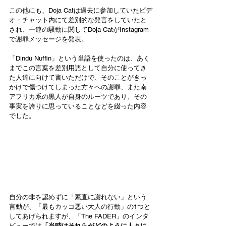
この他にも、Doja Catは過去に参加していたビデ
オ・チャット内にて差別的な発言をしていたと
され、一連の騒動に関してDoja CatがInstagram
で謝罪メッセージを発表。
「Dindu Nuffin」という単語を使ったのは、あく
までこの言葉を差別用語として自分に使ってき
た人達に向けて書いただけで、そのことがきっ
かけで傷つけてしまった方々への謝罪、また南
アフリカ系の黒人が自身のルーツであり、その
事実を誇りに思っていることなどを綴った内容
でした。
自分の非を認めずに「素直に謝れない」という
言動が、「最もカッコ悪い大人の行動」の1つと
してあげられますが、「The FADER」のインタ
ビューでは
「
当時はそれらがどのように人々に