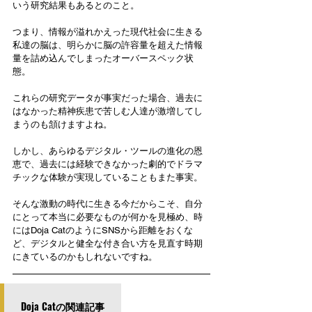
いう研究結果もあるとのこと。
つまり、情報が溢れかえった現代社会に生きる
私達の脳は、明らかに脳の許容量を超えた情報
量を詰め込んでしまったオーバースペック状
態。
これらの研究データが事実だった場合、過去に
はなかった精神疾患で苦しむ人達が激増してし
まうのも頷けますよね。
しかし、あらゆるデジタル・ツールの進化の恩
恵で、過去には経験できなかった劇的でドラマ
チックな体験が実現していることもまた事実。
そんな激動の時代に生きる今だからこそ、自分
にとって本当に必要なものが何かを見極め、時
にはDoja CatのようにSNSから距離をおくな
ど、デジタルと健全な付き合い方を見直す時期
にきているのかもしれないですね。
Doja Catの関連記事