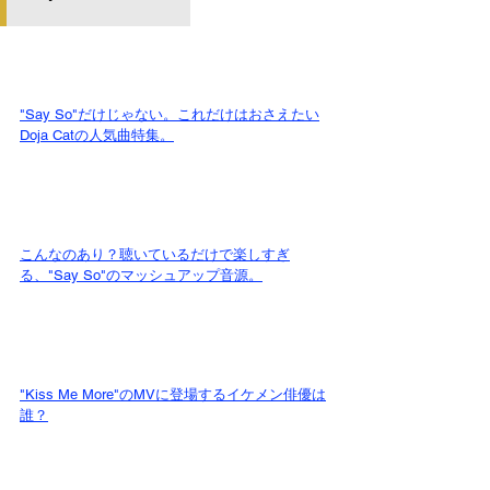
"Say So"だけじゃない。これだけはおさえたい
Doja Catの人気曲特集。
こんなのあり？聴いているだけで楽しすぎ
る、"Say So"のマッシュアップ音源。
"Kiss Me More"のMVに登場するイケメン俳優は
誰？