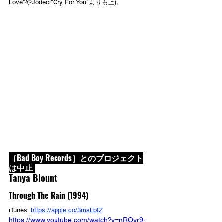
Love"やJodeci"Cry For You"よりも上)。
［Bad Boy Records］とのプロジェクト
は中止 
Tanya Blount
Through The Rain (1994)
iTunes: 
https://apple.co/3msLbtZ
https://www.youtube.com/watch?v=nROyr9-