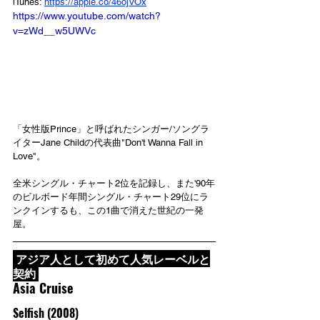
iTunes: 
https://apple.co/46ojVOx
https://www.youtube.com/watch?
v=zWd__w5UWVc
「女性版Prince」と呼ばれたシンガー/ソングラ
イターJane Childの代表曲"Don't Wanna Fall in 
Love"。
全米シングル・チャート2位を記録し、また'90年
のビルボード年間シングル・チャート29位にラ
ンクインするも、この1曲で消えた世紀の一発
屋。
 アジア人として初めて人気レーベルと
契約 
Asia Cruise
Selfish (2008)