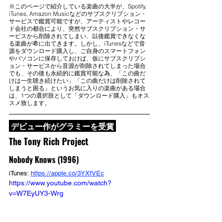
※このページで紹介している楽曲の大半が、Spotify, 
iTunes, Amazon Musicなどのサブスクリプション・
サービスで鑑賞可能ですが、アーティストやレコー
ド会社の都合により、突然サブスクリプション・サ
ービスから削除されてしまい、以後鑑賞できなくな
る楽曲が希に出てきます。しかし、iTunesなどで音
源をダウンロード購入し、ご自身のスマートフォン
やパソコンに保存しておけば、仮にサブスクリプシ
ョン・サービスから音源が削除されてしまった場合
でも、その後も永続的に鑑賞可能な為、「この曲だ
けは一生聴き続けたい」「この曲だけは削除されて
しまうと困る」というお気に入りの楽曲がある場合
は、1つの選択肢として「ダウンロード購入」もオス
スメ致します。
 デビュー作がグラミーを受賞 
The Tony Rich Project
Nobody Knows (1996)
iTunes: 
https://apple.co/3YXfVEc
https://www.youtube.com/watch?
v=W7EyUY3-Wrg