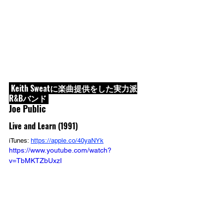
 Keith Sweatに楽曲提供をした実力派
R&Bバンド 
Joe Public
Live and Learn (1991)
iTunes: 
https://apple.co/40yaNYk
https://www.youtube.com/watch?
v=TbMKTZbUxzI