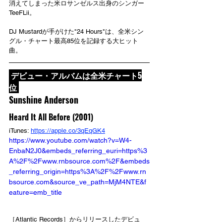
消えてしまった米ロサンゼルス出身のシンガー
TeeFLii。
DJ Mustardが手がけた"24 Hours"は、全米シン
グル・チャート最高85位を記録する大ヒット
曲。
 デビュー・アルバムは全米チャート5
位 
Sunshine Anderson
Heard It All Before (2001)
iTunes: 
https://apple.co/3qEqGK4
https://www.youtube.com/watch?v=W4-
EnbaN2J0&embeds_referring_euri=https%3
A%2F%2Fwww.rnbsource.com%2F&embeds
_referring_origin=https%3A%2F%2Fwww.rn
bsource.com&source_ve_path=MjM4NTE&f
eature=emb_title
［Atlantic Records］からリリースしたデビュ