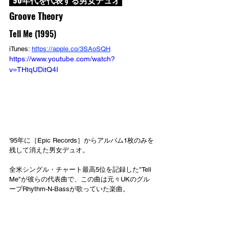
 '90年代を代表する男女デュオ 
Groove Theory
Tell Me (1995)
iTunes: 
https://apple.co/3SAoSQH
https://www.youtube.com/watch?
v=THtqUDitQ4I
'95年に［Epic Records］からアルバム1枚のみを
残して消えた男女デュオ。
全米シングル・チャート最高5位を記録した"Tell 
Me"が彼らの代表曲で、この曲は元々UKのグル
ープRhythm-N-Bassが歌っていた楽曲。
 StargateプロデュースのメロウR&B 