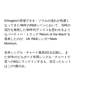
D'Angeloの登場でネオ・ソウルの流れが色濃く
なってきた'96年のR&Bシーンにおいて、当時の
流行を無視した'80年代ディスコを思わせるよう
なパーティー・トラック"Return of the Mack"を
発表したのが、UK R&BシンガーMark 
Morrison。
全米シングル・チャート最高2位を記録し、ま
た'97年のビルボード年間シングル・チャートで
堂々の8位にランクインするも、目立ったヒット
はこの1曲のみ。