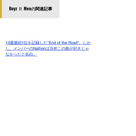
Boyz Ⅱ Menの関連記事
13週連続1位を記録した"End of the Road"。しか
し、メンバーのNathanは当初この曲が好きじゃ
なかったと告白。