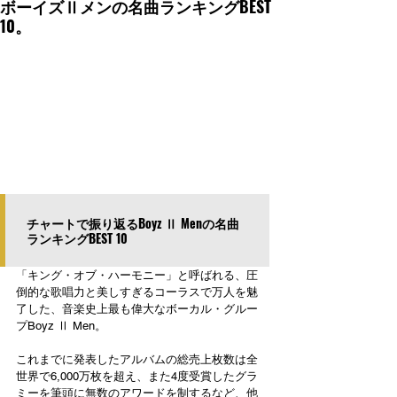
ボーイズⅡメンの名曲ランキングBEST
10。
チャートで振り返るBoyz Ⅱ Menの名曲
ランキングBEST 10
「キング・オブ・ハーモニー」と呼ばれる、圧
倒的な歌唱力と美しすぎるコーラスで万人を魅
了した、音楽史上最も偉大なボーカル・グルー
プBoyz Ⅱ Men。
これまでに発表したアルバムの総売上枚数は全
世界で6,000万枚を超え、また4度受賞したグラ
ミーを筆頭に無数のアワードを制するなど、他