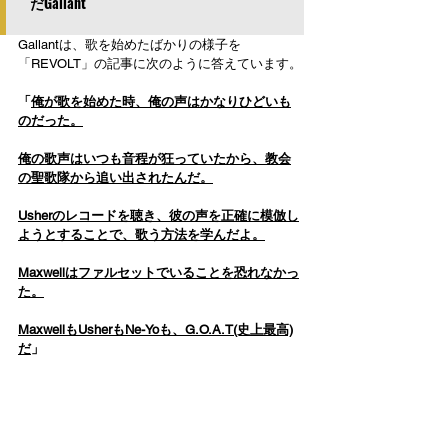
だGallant
Gallantは、歌を始めたばかりの様子を
「REVOLT」の記事に次のように答えています。
「
俺が歌を始めた時、俺の声はかなりひどいも
のだった。
俺の歌声はいつも音程が狂っていたから、教会
の聖歌隊から追い出されたんだ。
Usherのレコードを聴き、彼の声を正確に模倣し
ようとすることで、歌う方法を学んだよ。
Maxwellはファルセットでいることを恐れなかっ
た。
MaxwellもUsherもNe-Yoも、G.O.A.T(史上最高)
だ
」