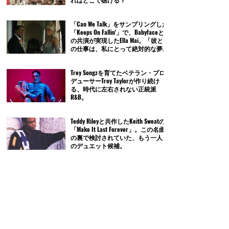
「Can We Talk」をサンプリングした
「Keeps On Fallin'」で、Babyfaceと
の共演が実現したElla Mai。「彼と
の仕事は、私にとって絶対的な夢
だったの」
Trey Songzを育てたベテラン・プロ
デューサーTroy Taylorが作り続け
る、時代に左右されない正統派
R&B。
Teddy Rileyと共作したKeith Sweatの
「Make It Last Forever」。この名曲
の裏で検討されていた、もう一人
のデュエット候補。
「Marvin Gayeの再来」と呼ばれた
Kevin Rossが、「R&Bの死」につい
て言及。「R&Bが死んだのは彼らが
原因だ」
お蔵入りしてしまったHorace Brown
のデビュー・アルバム。その裏に