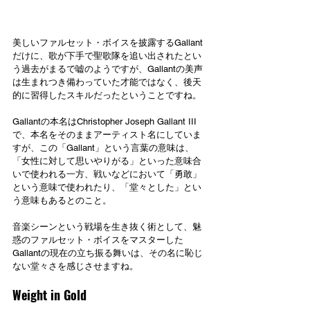
美しいファルセット・ボイスを披露するGallant
だけに、歌が下手で聖歌隊を追い出されたとい
う過去がまるで嘘のようですが、Gallantの美声
は生まれつき備わっていた才能ではなく、後天
的に習得したスキルだったということですね。
Gallantの本名はChristopher Joseph Gallant III
で、本名をそのままアーティスト名にしていま
すが、この「Gallant」という言葉の意味は、
「女性に対して思いやりがる」といった意味合
いで使われる一方、戦いなどにおいて「勇敢」
という意味で使われたり、「堂々とした」とい
う意味もあるとのこと。
音楽シーンという戦場を生き抜く術として、魅
惑のファルセット・ボイスをマスターした
Gallantの現在の立ち振る舞いは、その名に恥じ
ない堂々さを感じさせますね。
Weight in Gold