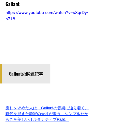
Gallant
https://www.youtube.com/watch?v=sXqrDy-
n718
Gallantの関連記事
癒しを求めた人は、Gallantの音楽に辿り着く。
時代を捉えた静寂の天才が歌う、シンプルだか
らこそ美しいオルタナティブR&B。