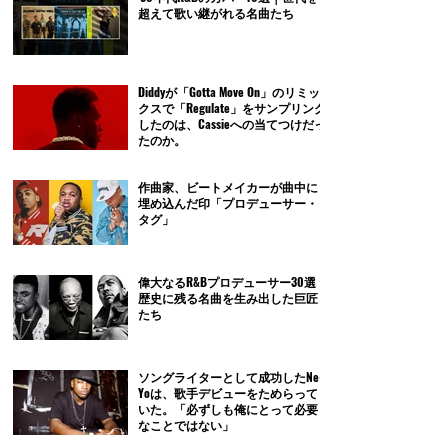
超えて歌い継がれる名曲たち
Diddyが「Gotta Move On」のリミッ
クスで「Regulate」をサンプリング
したのは、Cassieへの当てつけだっ
たのか。
作曲家、ビートメイカーが曲中に
埋め込んだ印「プロデューサー・
タグ」
偉大なるR&Bプロデューサー30選｜
歴史に残る名曲を生み出した巨匠
たち
ソングライターとして成功したNe-
Yoは、歌手デビューをためらって
いた。「必ずしも俺にとって必要
なことではない」