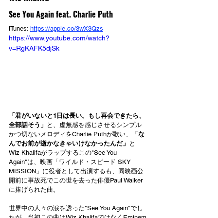
See You Again feat. Charlie Puth
iTunes: 
https://apple.co/3wX3Qzs
https://www.youtube.com/watch?
v=RgKAFK5djSk
「君がいないと1日は長い。もし再会できたら、
全部話そう」
と、虚無感を感じさせるシンプル
かつ切ないメロディをCharlie Puthが歌い、
「な
んでお前が逝かなきゃいけなかったんだ」
と
Wiz Khalifaがラップするこの"See You 
Again"は、映画「ワイルド・スピード SKY 
MISSION」に役者として出演するも、同映画公
開前に事故死でこの世を去った俳優Paul Walker
に捧げられた曲。
世界中の人々の涙を誘った"See You Again"でし
たが、当初この曲はWiz KhalifaではなくEminem