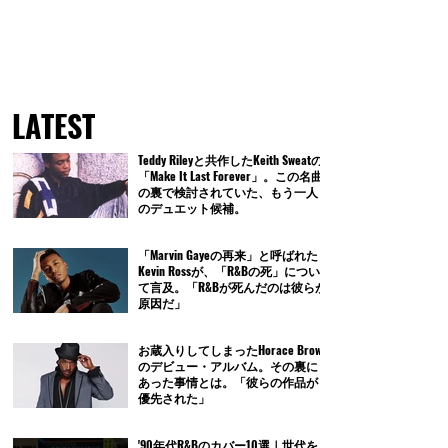
LATEST
Teddy Rileyと共作したKeith Sweatの
「Make It Last Forever」。この名曲
の裏で検討されていた、もう一人
のデュエット候補。
「Marvin Gayeの再来」と呼ばれた
Kevin Rossが、「R&Bの死」につい
て言及。「R&Bが死んだのは彼らが
原因だ」
お蔵入りしてしまったHorace Brown
のデビュー・アルバム。その裏に
あった事情とは。「彼らの作品が
優先された」
'90年代R&Bのカバー10選｜世代を