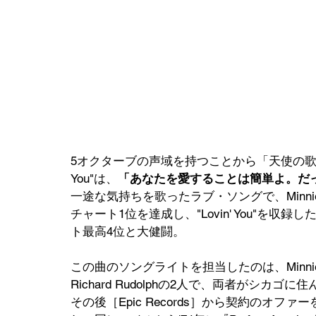
5オクターブの声域を持つことから「天使の歌声」と呼ばれ
You"は、
「あなたを愛することは簡単よ。だ
一途な気持ちを歌ったラブ・ソングで、Minnie
チャート1位を達成し、"Lovin' You"を収録し
ト最高4位と大健闘。
この曲のソングライトを担当したのは、Minnie
Richard Rudolphの2人で、両者がシカ
その後［Epic Records］から契約のオファーを