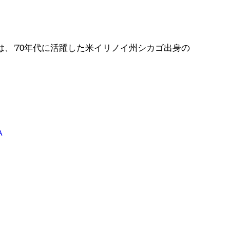
ou"は、'70年代に活躍した米イリノイ州シカゴ出身の
A