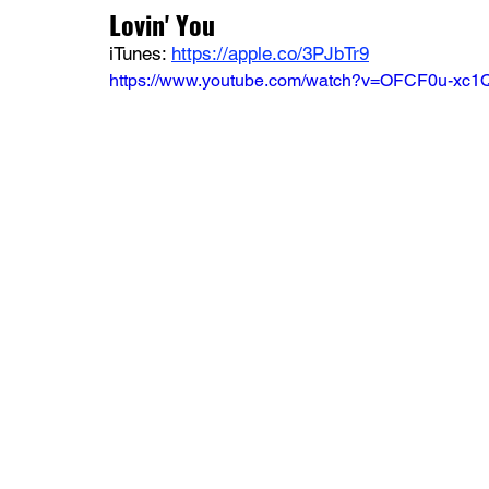
Lovin' You
iTunes: 
https://apple.co/3PJbTr9
https://www.youtube.com/watch?v=OFCF0u-xc1