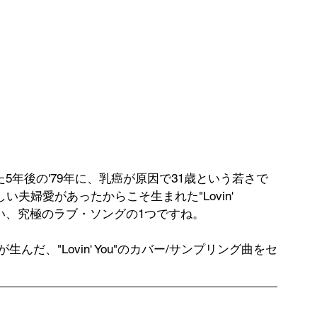
発表した5年後の'79年に、乳癌が原因で31歳という若さで
夫婦愛があったからこそ生まれた"Lovin' 
無い、究極のラブ・ソングの1つですね。
dolphが生んだ、"Lovin' You"のカバー/サンプリング曲をセ