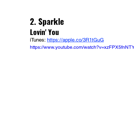
2. Sparkle
Lovin' You
iTunes: 
https://apple.co/3R1tGuG
https://www.youtube.com/watch?v=xzFPX5fnNT