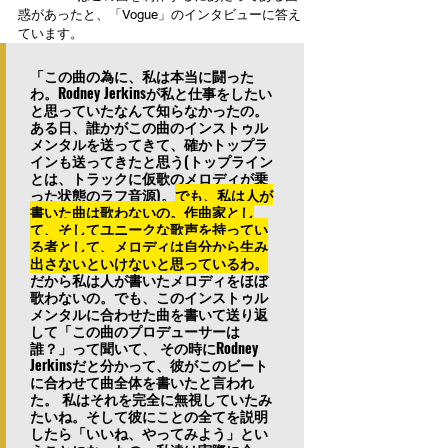
惑があったと、「Vogue」のインタビューに答え
ています。
「この曲の為に、私は本当に闘った
わ。Rodney Jerkinsが私と仕事をしたい
と思っていたなんて知らなかったの。
ある日、誰かがこの曲のインストゥル
メンタルを送ってきて、確かトップラ
インも送ってきたと思う(トップライン
とは、トラックに仮歌のメロディが乗
った状態のラフ音源)。
でも、私は人が
書いた曲は歌わないの。作曲家とし
て、そしてユニークな歌声を持ってい
る者として、メロディは自分から生み
出さないといけないと思っているわ。
だから私は人が書いたメロディをほぼ
歌わないの。でも、このインストゥル
メンタルに合わせた曲を書いて送り返
して「この曲のプロデューサーは
誰？」って聞いて、 その時にRodney 
Jerkinsだと分かって、彼がこのビート
に合わせて曲全体を書いたと言われ
た。 私はそれを完全に無視していたみ
たいね。そして彼にことの全てを説明
したら「いいね、やってみよう」とい