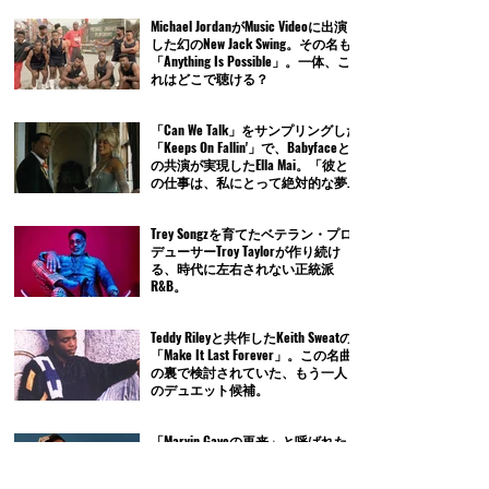
Michael JordanがMusic Videoに出演
した幻のNew Jack Swing。その名も
「Anything Is Possible」。一体、こ
れはどこで聴ける？
「Can We Talk」をサンプリングした
「Keeps On Fallin'」で、Babyfaceと
の共演が実現したElla Mai。「彼と
の仕事は、私にとって絶対的な夢
だったの」
Trey Songzを育てたベテラン・プロ
デューサーTroy Taylorが作り続け
る、時代に左右されない正統派
R&B。
Teddy Rileyと共作したKeith Sweatの
「Make It Last Forever」。この名曲
の裏で検討されていた、もう一人
のデュエット候補。
「Marvin Gayeの再来」と呼ばれた
Kevin Rossが、「R&Bの死」につい
て言及。「R&Bが死んだのは彼らが