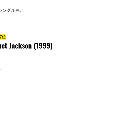
らのシングル曲。
7位
anet Jackson (1999)
o