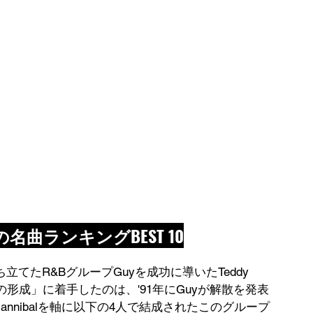
tの名曲ランキングBEST 10
たR&BグループGuyを成功に導いたTeddy 
プの形成」に着手したのは、'91年にGuyが解散を発表
ey Hannibalを軸に以下の4人で結成されたこのグループ