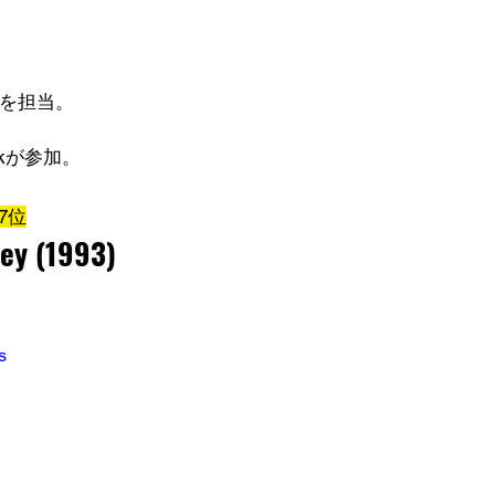
イトを担当。
ckが参加。
7位
ley (1993)
s